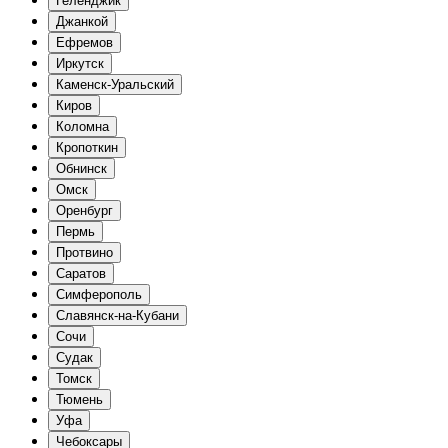
Геленджик
Джанкой
Ефремов
Иркутск
Каменск-Уральский
Киров
Коломна
Кропоткин
Обнинск
Омск
Оренбург
Пермь
Протвино
Саратов
Симферополь
Славянск-на-Кубани
Сочи
Судак
Томск
Тюмень
Уфа
Чебоксары