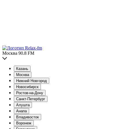
Москва 90.8 FM
Казань
Москва
Нижний Новгород
Новосибирск
Ростов-на-Дону
Санкт-Петербург
Алушта
Анапа
Владивосток
Воронеж