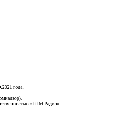
2021 года,
омнадзор).
тственностью «ГПМ Радио».