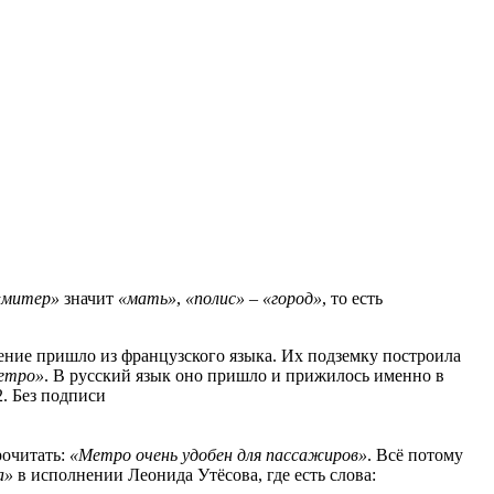
«митер»
значит
«мать»
,
«полис»
–
«
город»
, то есть
чение пришло из французского языка. Их подземку построила
етро»
. В русский язык оно пришло и прижилось именно в
рочитать:
«Метро очень удобен для пассажиров»
. Всё потому
а»
в исполнении Леонида Утёсова, где есть слова: