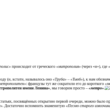
полис»
происходит от греческого
«митрополия»
(через «и»), где
оду (и, кстати, называлось оно
«Труба»
–
«Тьюб»
), к нам обозна
метрополитен»
: французы тут же сократили его до короткого
«м
трополитен имени Ленина»
, мы говорим просто –
«метро»
.
 статьях, посвящённых открытию первой очереди, можно было п
н»
. Достаточно вспомнить знаменитую
«Песню старого извозчик