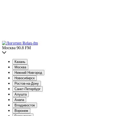
Москва 90.8 FM
Казань
Москва
Нижний Новгород
Новосибирск
Ростов-на-Дону
Санкт-Петербург
Алушта
Анапа
Владивосток
Воронеж