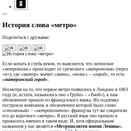
История слова «метро»
Поделиться с друзьями:
Если копать в глубь веков, то выяснится, что латинское
«метрополис»
происходит от греческого
«митрополия»
(через
«и»), где
«митер»
значит
«мать»
,
«полис»
–
«
город»
, то есть
«материнский город»
.
Несмотря на то, что первое метро появилось в Лондоне в 1863
году (и, кстати, называлось оно
«Труба»
–
«Тьюб»
), к нам
обозначение пришло из французского языка. Их подземку
построила компания, в обозначении которой было слово
«столичный»
–
«метрополитен»
: французы тут же сократили
его до короткого
«метро»
. В русский язык оно пришло и
прижилось именно в таком виде. И, хотя официальным
названием у нас является
«Метрополитен имени Ленина»
,