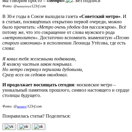
мы говорим просто –
«метро»
.
Фото: @
123rf.com
sunnytoys/
В 30-е годы в Союзе выходила газета
«Советский метро»
. И
в статьях, посвящённых открытию первой очереди, можно
было прочитать:
«Метро очень удобен для пассажиров»
. Всё
потому же, что это сокращение от слова мужского рода
«метрополитен»
. Достаточно вспомнить знаменитую
«Песню
старого извозчика»
в исполнении Леонида Утёсова, где есть
слова:
Я ковал тебя железными подковами,
Я коляску чистым лаком покрывал.
Но метро сверкнул перилами дубовыми,
Сразу всех он седоков околдовал.
И продолжает восхищать сегодня
: московское метро –
уникальный памятник прошлого, символ настоящего и сердце
столицы будущего.
Фото: @
123rf.com
tarasov
/
Понравилась статья? Поделиться: