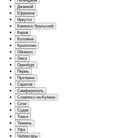
Геленджик
Джанкой
Ефремов
Иркутск
Каменск-Уральский
Киров
Коломна
Кропоткин
Обнинск
Омск
Оренбург
Пермь
Протвино
Саратов
Симферополь
Славянск-на-Кубани
Сочи
Судак
Томск
Тюмень
Уфа
Чебоксары