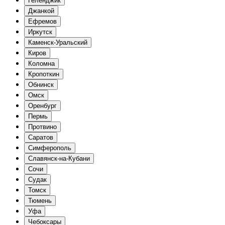
Геленджик
Джанкой
Ефремов
Иркутск
Каменск-Уральский
Киров
Коломна
Кропоткин
Обнинск
Омск
Оренбург
Пермь
Протвино
Саратов
Симферополь
Славянск-на-Кубани
Сочи
Судак
Томск
Тюмень
Уфа
Чебоксары