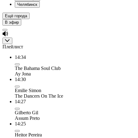
Челябинск
Ещё города
В эфир
Плейлист
14:34
The Bahama Soul Club
Ay Jona
14:30
Emilie Simon
The Dancers On The Ice
14:27
Gilberto Gil
Assum Preto
14:25
Heitor Pereira