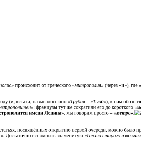
полис»
происходит от греческого
«митрополия»
(через «и»), где
оду (и, кстати, называлось оно
«Труба»
–
«Тьюб»
), к нам обозна
метрополитен»
: французы тут же сократили его до короткого
«м
трополитен имени Ленина»
, мы говорим просто –
«метро»
.
 статьях, посвящённых открытию первой очереди, можно было п
н»
. Достаточно вспомнить знаменитую
«Песню старого извозчик