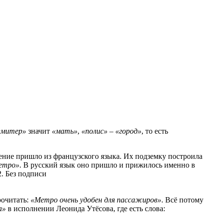
«митер»
значит
«мать»
,
«полис»
–
«
город»
, то есть
чение пришло из французского языка. Их подземку построила
етро»
. В русский язык оно пришло и прижилось именно в
рочитать:
«Метро очень удобен для пассажиров»
. Всё потому
а»
в исполнении Леонида Утёсова, где есть слова: