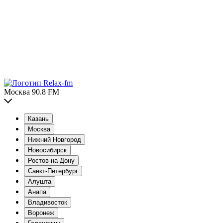
Москва 90.8 FM
Казань
Москва
Нижний Новгород
Новосибирск
Ростов-на-Дону
Санкт-Петербург
Алушта
Анапа
Владивосток
Воронеж