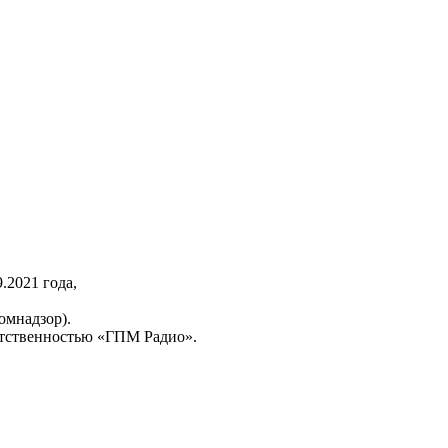
2021 года,
омнадзор).
тственностью «ГПМ Радио».