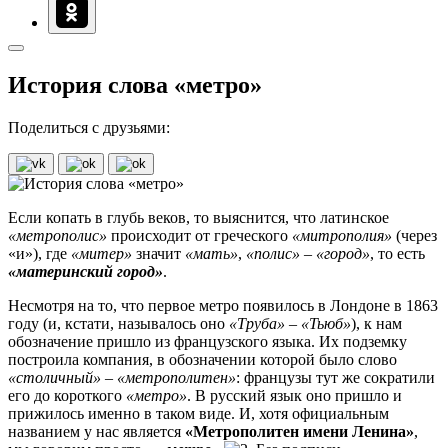
История слова «метро»
Поделиться с друзьями:
Если копать в глубь веков, то выяснится, что латинское
«метрополис»
происходит от греческого
«митрополия»
(через
«и»), где
«митер»
значит
«мать»
,
«полис»
–
«
город»
, то есть
«материнский город»
.
Несмотря на то, что первое метро появилось в Лондоне в 1863
году (и, кстати, называлось оно
«Труба»
–
«Тьюб»
), к нам
обозначение пришло из французского языка. Их подземку
построила компания, в обозначении которой было слово
«столичный»
–
«метрополитен»
: французы тут же сократили
его до короткого
«метро»
. В русский язык оно пришло и
прижилось именно в таком виде. И, хотя официальным
названием у нас является
«Метрополитен имени Ленина»
,