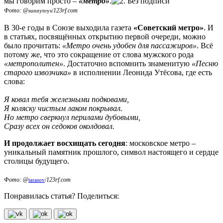
мы говорим просто –
«метро»
.
Фото: @
123rf.com
sunnytoys/
В 30-е годы в Союзе выходила газета
«Советский метро»
. И
в статьях, посвящённых открытию первой очереди, можно
было прочитать:
«Метро очень удобен для пассажиров»
. Всё
потому же, что это сокращение от слова мужского рода
«метрополитен»
. Достаточно вспомнить знаменитую
«Песню
старого извозчика»
в исполнении Леонида Утёсова, где есть
слова:
Я ковал тебя железными подковами,
Я коляску чистым лаком покрывал.
Но метро сверкнул перилами дубовыми,
Сразу всех он седоков околдовал.
И продолжает восхищать сегодня
: московское метро –
уникальный памятник прошлого, символ настоящего и сердце
столицы будущего.
Фото: @
123rf.com
tarasov
/
Понравилась статья? Поделиться: