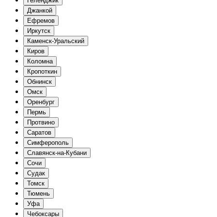
Геленджик
Джанкой
Ефремов
Иркутск
Каменск-Уральский
Киров
Коломна
Кропоткин
Обнинск
Омск
Оренбург
Пермь
Протвино
Саратов
Симферополь
Славянск-на-Кубани
Сочи
Судак
Томск
Тюмень
Уфа
Чебоксары