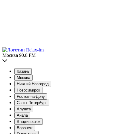
Москва 90.8 FM
Казань
Москва
Нижний Новгород
Новосибирск
Ростов-на-Дону
Санкт-Петербург
Алушта
Анапа
Владивосток
Воронеж