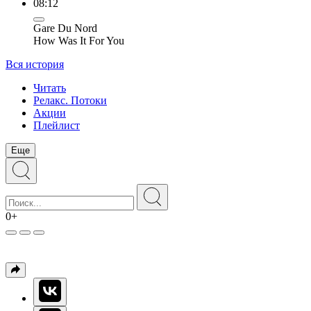
08:12
Gare Du Nord
How Was It For You
Вся история
Читать
Релакс. Потоки
Акции
Плейлист
Еще
0+