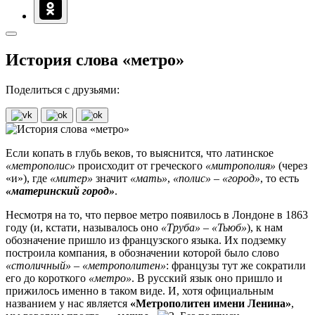
История слова «метро»
Поделиться с друзьями:
Если копать в глубь веков, то выяснится, что латинское
«метрополис»
происходит от греческого
«митрополия»
(через
«и»), где
«митер»
значит
«мать»
,
«полис»
–
«
город»
, то есть
«материнский город»
.
Несмотря на то, что первое метро появилось в Лондоне в 1863
году (и, кстати, называлось оно
«Труба»
–
«Тьюб»
), к нам
обозначение пришло из французского языка. Их подземку
построила компания, в обозначении которой было слово
«столичный»
–
«метрополитен»
: французы тут же сократили
его до короткого
«метро»
. В русский язык оно пришло и
прижилось именно в таком виде. И, хотя официальным
названием у нас является
«Метрополитен имени Ленина»
,