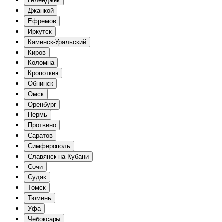
Геленджик
Джанкой
Ефремов
Иркутск
Каменск-Уральский
Киров
Коломна
Кропоткин
Обнинск
Омск
Оренбург
Пермь
Протвино
Саратов
Симферополь
Славянск-на-Кубани
Сочи
Судак
Томск
Тюмень
Уфа
Чебоксары