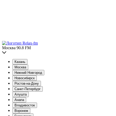
Москва 90.8 FM
Казань
Москва
Нижний Новгород
Новосибирск
Ростов-на-Дону
Санкт-Петербург
Алушта
Анапа
Владивосток
Воронеж