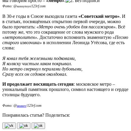
мы говорим просто –
«метро»
.
Фото: @
123rf.com
sunnytoys/
В 30-е годы в Союзе выходила газета
«Советский метро»
. И
в статьях, посвящённых открытию первой очереди, можно
было прочитать:
«Метро очень удобен для пассажиров»
. Всё
потому же, что это сокращение от слова мужского рода
«метрополитен»
. Достаточно вспомнить знаменитую
«Песню
старого извозчика»
в исполнении Леонида Утёсова, где есть
слова:
Я ковал тебя железными подковами,
Я коляску чистым лаком покрывал.
Но метро сверкнул перилами дубовыми,
Сразу всех он седоков околдовал.
И продолжает восхищать сегодня
: московское метро –
уникальный памятник прошлого, символ настоящего и сердце
столицы будущего.
Фото: @
123rf.com
tarasov
/
Понравилась статья? Поделиться: