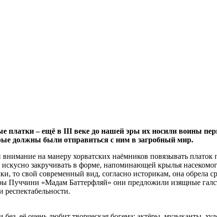
 платки – ещё в III веке до нашей эры их носили воины пер
орые должны были отправиться с ним в загробный мир.
и внимание на манеру хорватских наёмников повязывать платок
и искусно закручивать в форме, напоминающей крылья насекомого 
очки, то свой современный вид, согласно историкам, она обрела 
перы Пуччини «Мадам Баттерфляй» они предложили изящные галст
и респектабельности.
без, её очень любит творческая богема: актёры, музыканты, ху