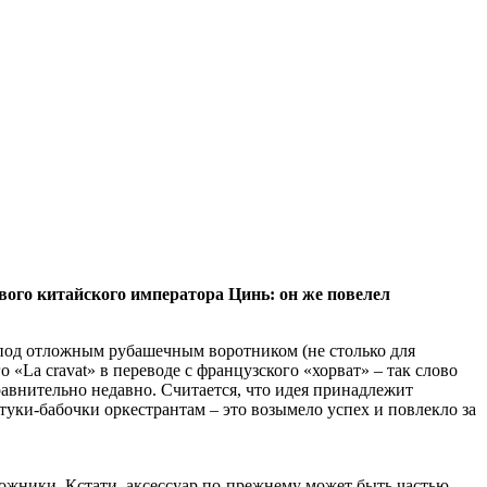
вого китайского императора Цинь: он же повелел
 под отложным рубашечным воротником (не столько для
«La cravat» в переводе с французского «хорват» – так слово
сравнительно недавно. Считается, что идея принадлежит
уки-бабочки оркестрантам – это возымело успех и повлекло за
дожники. Кстати, аксессуар по-прежнему может быть частью