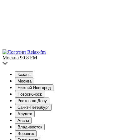
Москва 90.8 FM
Казань
Москва
Нижний Новгород
Новосибирск
Ростов-на-Дону
Санкт-Петербург
Алушта
Анапа
Владивосток
Воронеж