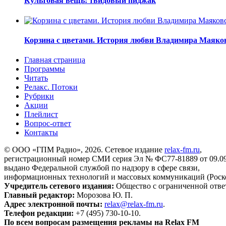
Культовая вещь: твидовый пиджак
Корзина с цветами. История любви Владимира Маяко
Главная страница
Программы
Читать
Релакс. Потоки
Рубрики
Акции
Плейлист
Вопрос-ответ
Контакты
© ООО «ГПМ Радио», 2026. Сетевое издание
relax-fm.ru
,
регистрационный номер СМИ серия Эл № ФС77-81889 от 09.09.
выдано Федеральной службой по надзору в сфере связи,
информационных технологий и массовых коммуникаций (Роск
Учредитель сетевого издания:
Общество с ограниченной отве
Главный редактор:
Морозова Ю. П.
Адрес электронной почты:
relax@relax-fm.ru
.
Телефон редакции:
+7 (495) 730-10-10.
По всем вопросам размещения рекламы на Relax FM