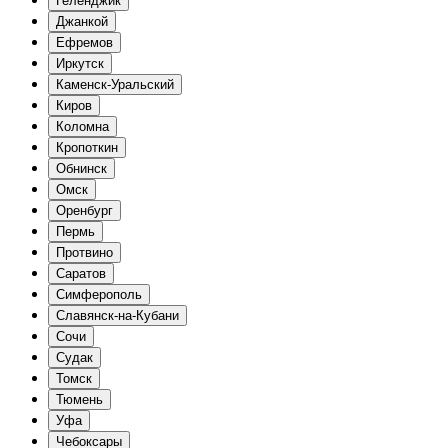
Геленджик
Джанкой
Ефремов
Иркутск
Каменск-Уральский
Киров
Коломна
Кропоткин
Обнинск
Омск
Оренбург
Пермь
Протвино
Саратов
Симферополь
Славянск-на-Кубани
Сочи
Судак
Томск
Тюмень
Уфа
Чебоксары