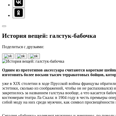
История вещей: галстук-бабочка
Поделиться с друзьями:
Одним из прототипов аксессуара считаются короткие шейные
изготовить более восьми тысяч терракотовых бойцов, кот
уже в XIX столетии в ходе Прусской войны французы обратил
эстетики, сколько из соображений, чтобы он не распахивался) 
закрепилось за названием галстука вообще, а что касается баб
костюмерам театра Ла Скала: в 1904 году в честь премьеры о
собой моду на них среди мужчин, как символ просвещённости 
Сегодня «бабочку» надевают мужчины и женщины, по поводу и 