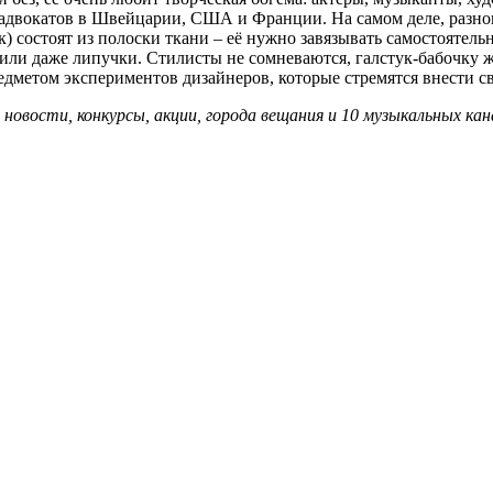
адвокатов в Швейцарии, США и Франции. На самом деле, разнов
 состоят из полоски ткани – её нужно завязывать самостоятельно
ли даже липучки. Стилисты не сомневаются, галстук-бабочку жд
дметом экспериментов дизайнеров, которые стремятся внести с
ости, конкурсы, акции, города вещания и 10 музыкальных канал