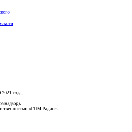
вского
2021 года,
омнадзор).
тственностью «ГПМ Радио».