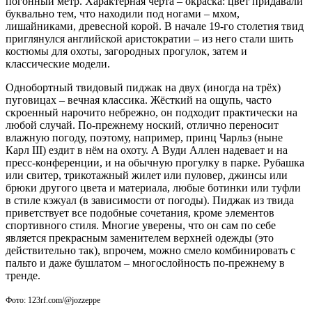
погонный метр. Характерная черта – окраска: цвет придавали
буквально тем, что находили под ногами – мхом,
лишайниками, древесной корой. В начале 19-го столетия твид
приглянулся английской аристократии – из него стали шить
костюмы для охоты, загородных прогулок, затем и
классические модели.
Однобортный твидовый пиджак на двух (иногда на трёх)
пуговицах – вечная классика. Жёсткий на ощупь, часто
скроенный нарочито небрежно, он подходит практически на
любой случай. По-прежнему ноский, отлично переносит
влажную погоду, поэтому, например, принц Чарльз (ныне
Карл III) ездит в нём на охоту. А Вуди Аллен надевает и на
пресс-конференции, и на обычную прогулку в парке. Рубашка
или свитер, трикотажный жилет или пуловер, джинсы или
брюки другого цвета и материала, любые ботинки или туфли
в стиле кэжуал (в зависимости от погоды). Пиджак из твида
приветствует все подобные сочетания, кроме элементов
спортивного стиля. Многие уверены, что он сам по себе
является прекрасным заменителем верхней одежды (это
действительно так), впрочем, можно смело комбинировать с
пальто и даже бушлатом – многослойность по-прежнему в
тренде.
Фото: 123rf.com/@jozzeppe