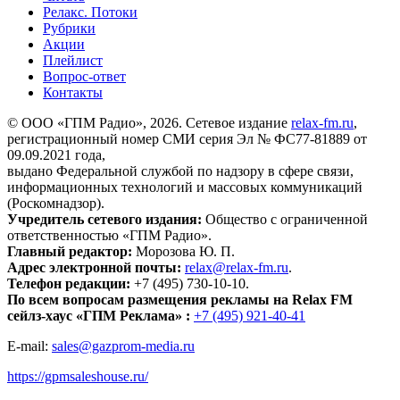
Релакс. Потоки
Рубрики
Акции
Плейлист
Вопрос-ответ
Контакты
© ООО «ГПМ Радио», 2026. Сетевое издание
relax-fm.ru
,
регистрационный номер СМИ серия Эл № ФС77-81889 от
09.09.2021 года,
выдано Федеральной службой по надзору в сфере связи,
информационных технологий и массовых коммуникаций
(Роскомнадзор).
Учредитель сетевого издания:
Общество с ограниченной
ответственностью «ГПМ Радио».
Главный редактор:
Морозова Ю. П.
Адрес электронной почты:
relax@relax-fm.ru
.
Телефон редакции:
+7 (495) 730-10-10.
По всем вопросам размещения рекламы на Relax FM
сейлз-хаус «ГПМ Реклама» :
+7 (495) 921-40-41
E-mail:
sales@gazprom-media.ru
https://gpmsaleshouse.ru/