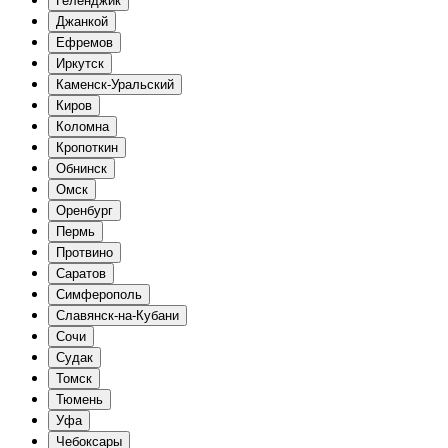
Геленджик
Джанкой
Ефремов
Иркутск
Каменск-Уральский
Киров
Коломна
Кропоткин
Обнинск
Омск
Оренбург
Пермь
Протвино
Саратов
Симферополь
Славянск-на-Кубани
Сочи
Судак
Томск
Тюмень
Уфа
Чебоксары