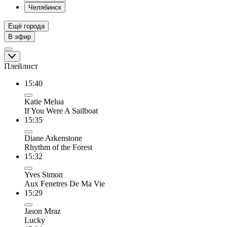
Челябинск
Ещё города
В эфир
Плейлист
15:40
Katie Melua
If You Were A Sailboat
15:35
Diane Arkenstone
Rhythm of the Forest
15:32
Yves Simon
Aux Fenetres De Ma Vie
15:29
Jason Mraz
Lucky