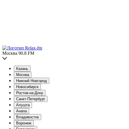
Москва 90.8 FM
Казань
Москва
Нижний Новгород
Новосибирск
Ростов-на-Дону
Санкт-Петербург
Алушта
Анапа
Владивосток
Воронеж