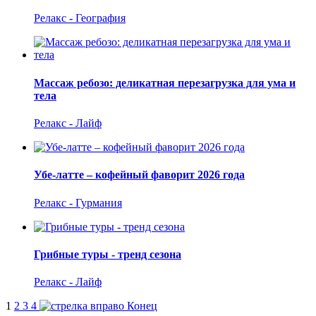
Релакс - География
Массаж ребозо: деликатная перезагрузка для ума и
тела
Релакс - Лайф
Убе-латте – кофейный фаворит 2026 года
Релакс - Гурмания
Грибные туры - тренд сезона
Релакс - Лайф
1
2
3
4
Конец