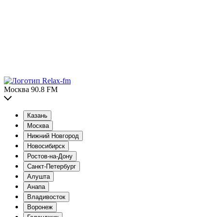
Москва 90.8 FM
Казань
Москва
Нижний Новгород
Новосибирск
Ростов-на-Дону
Санкт-Петербург
Алушта
Анапа
Владивосток
Воронеж