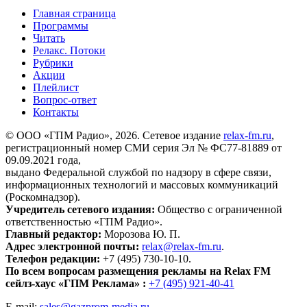
Главная страница
Программы
Читать
Релакс. Потоки
Рубрики
Акции
Плейлист
Вопрос-ответ
Контакты
© ООО «ГПМ Радио», 2026. Сетевое издание
relax-fm.ru
,
регистрационный номер СМИ серия Эл № ФС77-81889 от
09.09.2021 года,
выдано Федеральной службой по надзору в сфере связи,
информационных технологий и массовых коммуникаций
(Роскомнадзор).
Учредитель сетевого издания:
Общество с ограниченной
ответственностью «ГПМ Радио».
Главный редактор:
Морозова Ю. П.
Адрес электронной почты:
relax@relax-fm.ru
.
Телефон редакции:
+7 (495) 730-10-10.
По всем вопросам размещения рекламы на Relax FM
сейлз-хаус «ГПМ Реклама» :
+7 (495) 921-40-41
E-mail:
sales@gazprom-media.ru