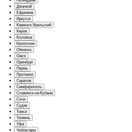
Геленджик
Джанкой
Ефремов
Иркутск
Каменск-Уральский
Киров
Коломна
Кропоткин
Обнинск
Омск
Оренбург
Пермь
Протвино
Саратов
Симферополь
Славянск-на-Кубани
Сочи
Судак
Томск
Тюмень
Уфа
Чебоксары