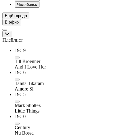
Челябинск
Ещё города
В эфир
Плейлист
19:19
Till Broenner
And I Love Her
19:16
Tanita Tikaram
Amore Si
19:15
Mark Sholtez
Little Things
19:10
Century
Nu Bossa