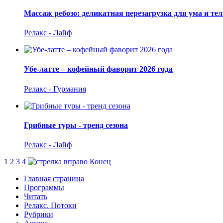
Массаж ребозо: деликатная перезагрузка для ума и тел
Релакс - Лайф
Убе-латте – кофейный фаворит 2026 года
Релакс - Гурмания
Грибные туры - тренд сезона
Релакс - Лайф
1
2
3
4
Конец
Главная страница
Программы
Читать
Релакс. Потоки
Рубрики