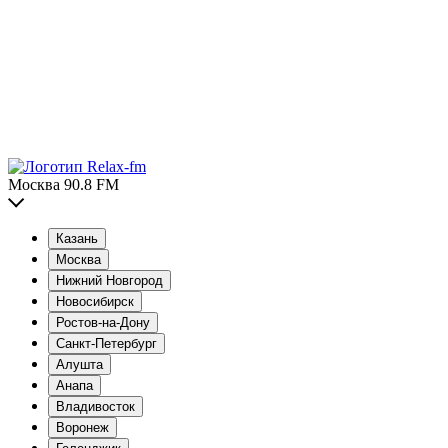
Москва 90.8 FM
Казань
Москва
Нижний Новгород
Новосибирск
Ростов-на-Дону
Санкт-Петербург
Алушта
Анапа
Владивосток
Воронеж