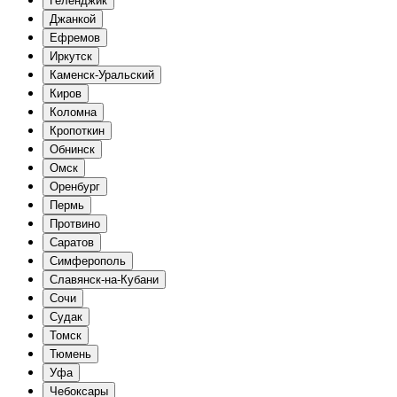
Геленджик
Джанкой
Ефремов
Иркутск
Каменск-Уральский
Киров
Коломна
Кропоткин
Обнинск
Омск
Оренбург
Пермь
Протвино
Саратов
Симферополь
Славянск-на-Кубани
Сочи
Судак
Томск
Тюмень
Уфа
Чебоксары