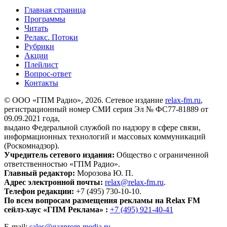
Главная страница
Программы
Читать
Релакс. Потоки
Рубрики
Акции
Плейлист
Вопрос-ответ
Контакты
© ООО «ГПМ Радио», 2026. Сетевое издание
relax-fm.ru
,
регистрационный номер СМИ серия Эл № ФС77-81889 от
09.09.2021 года,
выдано Федеральной службой по надзору в сфере связи,
информационных технологий и массовых коммуникаций
(Роскомнадзор).
Учредитель сетевого издания:
Общество с ограниченной
ответственностью «ГПМ Радио».
Главный редактор:
Морозова Ю. П.
Адрес электронной почты:
relax@relax-fm.ru
.
Телефон редакции:
+7 (495) 730-10-10.
По всем вопросам размещения рекламы на Relax FM
сейлз-хаус «ГПМ Реклама» :
+7 (495) 921-40-41
E-mail:
sales@gazprom-media.ru