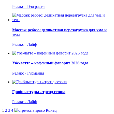
Релакс - География
Массаж ребозо: деликатная перезагрузка для ума и
тела
Релакс - Лайф
Убе-латте – кофейный фаворит 2026 года
Релакс - Гурмания
Грибные туры - тренд сезона
Релакс - Лайф
1
2
3
4
Конец