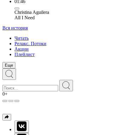
01:46
Christina Aguilera
All I Need
Вся история
Читать
Релакс. Потоки
Акции
Плейлист
Еще
0+