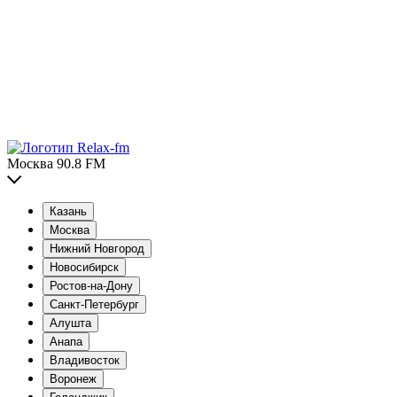
Москва 90.8 FM
Казань
Москва
Нижний Новгород
Новосибирск
Ростов-на-Дону
Санкт-Петербург
Алушта
Анапа
Владивосток
Воронеж