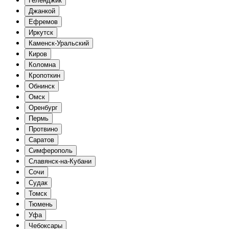
Геленджик
Джанкой
Ефремов
Иркутск
Каменск-Уральский
Киров
Коломна
Кропоткин
Обнинск
Омск
Оренбург
Пермь
Протвино
Саратов
Симферополь
Славянск-на-Кубани
Сочи
Судак
Томск
Тюмень
Уфа
Чебоксары