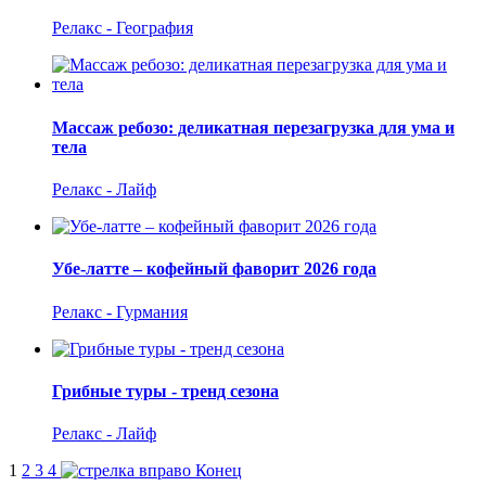
Релакс - География
Массаж ребозо: деликатная перезагрузка для ума и
тела
Релакс - Лайф
Убе-латте – кофейный фаворит 2026 года
Релакс - Гурмания
Грибные туры - тренд сезона
Релакс - Лайф
1
2
3
4
Конец