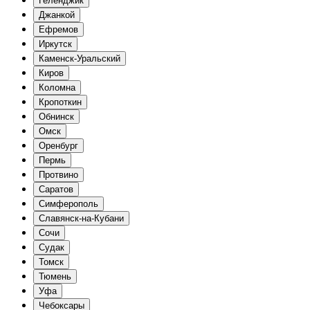
Геленджик
Джанкой
Ефремов
Иркутск
Каменск-Уральский
Киров
Коломна
Кропоткин
Обнинск
Омск
Оренбург
Пермь
Протвино
Саратов
Симферополь
Славянск-на-Кубани
Сочи
Судак
Томск
Тюмень
Уфа
Чебоксары