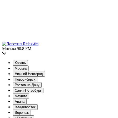
Москва 90.8 FM
Казань
Москва
Нижний Новгород
Новосибирск
Ростов-на-Дону
Санкт-Петербург
Алушта
Анапа
Владивосток
Воронеж