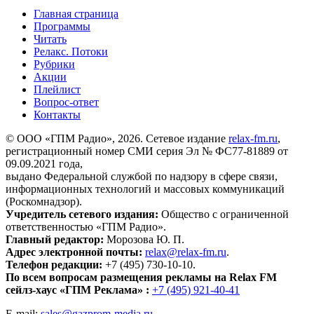
Главная страница
Программы
Читать
Релакс. Потоки
Рубрики
Акции
Плейлист
Вопрос-ответ
Контакты
© ООО «ГПМ Радио», 2026. Сетевое издание
relax-fm.ru
,
регистрационный номер СМИ серия Эл № ФС77-81889 от
09.09.2021 года,
выдано Федеральной службой по надзору в сфере связи,
информационных технологий и массовых коммуникаций
(Роскомнадзор).
Учредитель сетевого издания:
Общество с ограниченной
ответственностью «ГПМ Радио».
Главный редактор:
Морозова Ю. П.
Адрес электронной почты:
relax@relax-fm.ru
.
Телефон редакции:
+7 (495) 730-10-10.
По всем вопросам размещения рекламы на Relax FM
сейлз-хаус «ГПМ Реклама» :
+7 (495) 921-40-41
E-mail:
sales@gazprom-media.ru