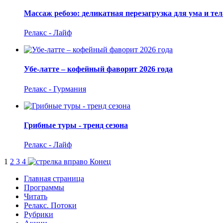
Массаж ребозо: деликатная перезагрузка для ума и тел
Релакс - Лайф
Убе-латте – кофейный фаворит 2026 года
Релакс - Гурмания
Грибные туры - тренд сезона
Релакс - Лайф
1
2
3
4
Конец
Главная страница
Программы
Читать
Релакс. Потоки
Рубрики