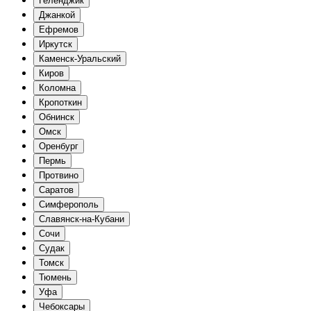
Геленджик
Джанкой
Ефремов
Иркутск
Каменск-Уральский
Киров
Коломна
Кропоткин
Обнинск
Омск
Оренбург
Пермь
Протвино
Саратов
Симферополь
Славянск-на-Кубани
Сочи
Судак
Томск
Тюмень
Уфа
Чебоксары