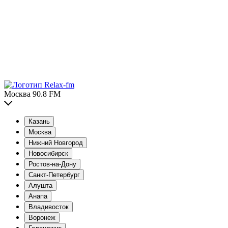
Москва 90.8 FM
Казань
Москва
Нижний Новгород
Новосибирск
Ростов-на-Дону
Санкт-Петербург
Алушта
Анапа
Владивосток
Воронеж