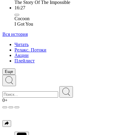
The Story Of The Impossible
16:27
Cocoon
I Got You
Вся история
Читать
Релакс. Потоки
Акции
Плейлист
Еще
0+