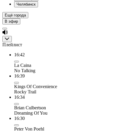
Челябинск
Ещё города
В эфир
Плейлист
16:42
La Caina
No Talking
16:39
Kings Of Convenience
Rocky Trail
16:34
Brian Culbertson
Dreaming Of You
16:30
Peter Von Poehl