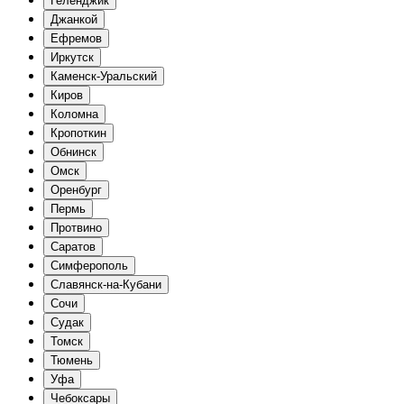
Геленджик
Джанкой
Ефремов
Иркутск
Каменск-Уральский
Киров
Коломна
Кропоткин
Обнинск
Омск
Оренбург
Пермь
Протвино
Саратов
Симферополь
Славянск-на-Кубани
Сочи
Судак
Томск
Тюмень
Уфа
Чебоксары