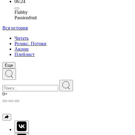
06:24
Flabby
Passionfruit
Вся история
Читать
Релакс. Потоки
Акции
Плейлист
Еще
0+