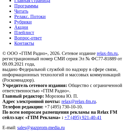
Главная страница
Программы
Читать
Релакс. Потоки
Рубрики
Акции
Плейлист
Вопрос-ответ
Контакты
© ООО «ГПМ Радио», 2026. Сетевое издание
relax-fm.ru
,
регистрационный номер СМИ серия Эл № ФС77-81889 от
09.09.2021 года,
выдано Федеральной службой по надзору в сфере связи,
информационных технологий и массовых коммуникаций
(Роскомнадзор).
Учредитель сетевого издания:
Общество с ограниченной
ответственностью «ГПМ Радио».
Главный редактор:
Морозова Ю. П.
Адрес электронной почты:
relax@relax-fm.ru
.
Телефон редакции:
+7 (495) 730-10-10.
По всем вопросам размещения рекламы на Relax FM
сейлз-хаус «ГПМ Реклама» :
+7 (495) 921-40-41
E-mail:
sales@gazprom-media.ru