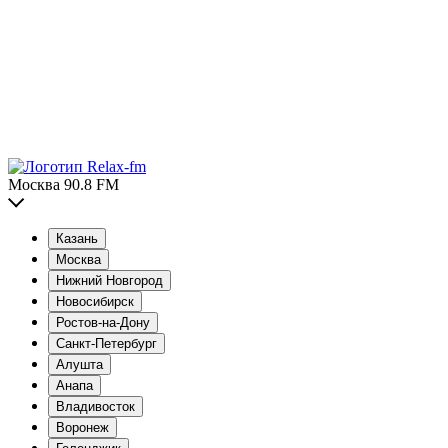
Москва 90.8 FM
Казань
Москва
Нижний Новгород
Новосибирск
Ростов-на-Дону
Санкт-Петербург
Алушта
Анапа
Владивосток
Воронеж