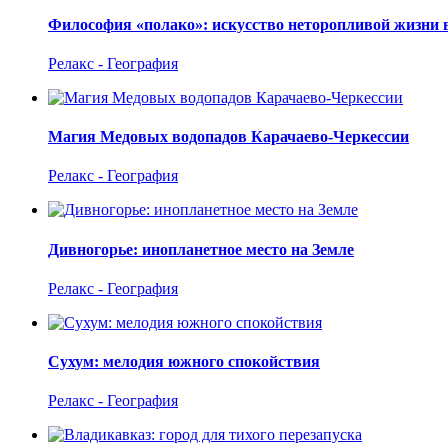
Философия «полако»: искусство неторопливой жизни 
Релакс - География
Магия Медовых водопадов Карачаево-Черкессии
Релакс - География
Дивногорье: инопланетное место на Земле
Релакс - География
Сухум: мелодия южного спокойствия
Релакс - География