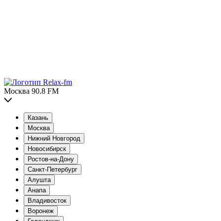
Москва 90.8 FM
Казань
Москва
Нижний Новгород
Новосибирск
Ростов-на-Дону
Санкт-Петербург
Алушта
Анапа
Владивосток
Воронеж