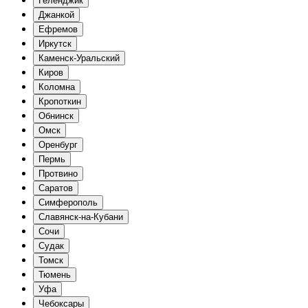
Геленджик
Джанкой
Ефремов
Иркутск
Каменск-Уральский
Киров
Коломна
Кропоткин
Обнинск
Омск
Оренбург
Пермь
Протвино
Саратов
Симферополь
Славянск-на-Кубани
Сочи
Судак
Томск
Тюмень
Уфа
Чебоксары