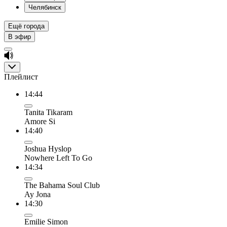
Челябинск
Ещё города
В эфир
Плейлист
14:44
Tanita Tikaram
Amore Si
14:40
Joshua Hyslop
Nowhere Left To Go
14:34
The Bahama Soul Club
Ay Jona
14:30
Emilie Simon