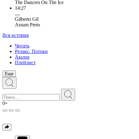
The Dancers On The Ice
14:27
Gilberto Gil
Assum Preto
Вся история
Читать
Релакс. Потоки
Акции
Плейлист
Еще
0+