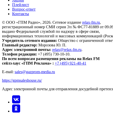
Акции
Плейлист
Вопрос-ответ
Контакты
© ООО «ГПМ Радио», 2026. Сетевое издание
relax-fm.ru
,
регистрационный номер СМИ серия Эл № ФС77-81889 от 09.09.
выдано Федеральной службой по надзору в сфере связи,
информационных технологий и массовых коммуникаций (Роск
Учредитель сетевого издания:
Общество с ограниченной отве
Главный редактор:
Морозова Ю. П.
Адрес электронной почты:
relax@relax-fm.ru
.
Телефон редакции:
+7 (495) 730-10-10.
По всем вопросам размещения рекламы на Relax FM
сейлз-хаус «ГПМ Реклама» :
+7 (495) 921-40-41
E-mail:
sales@gazprom-media.ru
https://gpmsaleshouse.ru/
Адрес электронной почты для отправления досудебной претен