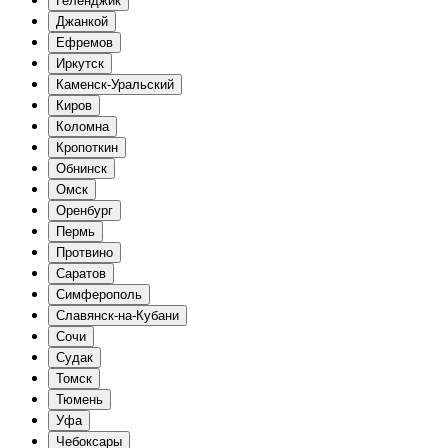
Геленджик
Джанкой
Ефремов
Иркутск
Каменск-Уральский
Киров
Коломна
Кропоткин
Обнинск
Омск
Оренбург
Пермь
Протвино
Саратов
Симферополь
Славянск-на-Кубани
Сочи
Судак
Томск
Тюмень
Уфа
Чебоксары