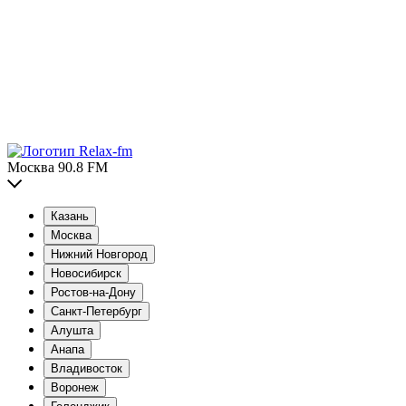
Москва 90.8 FM
Казань
Москва
Нижний Новгород
Новосибирск
Ростов-на-Дону
Санкт-Петербург
Алушта
Анапа
Владивосток
Воронеж