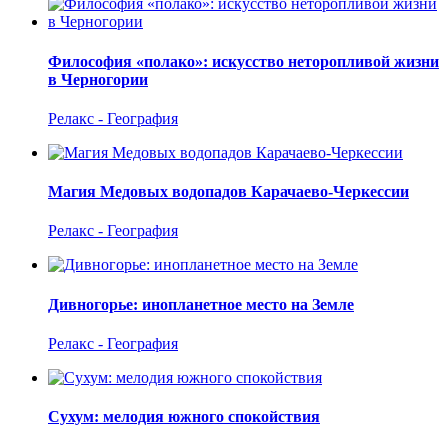
Философия «полако»: искусство неторопливой жизни
в Черногории
Релакс - География
Магия Медовых водопадов Карачаево-Черкессии
Релакс - География
Дивногорье: инопланетное место на Земле
Релакс - География
Сухум: мелодия южного спокойствия