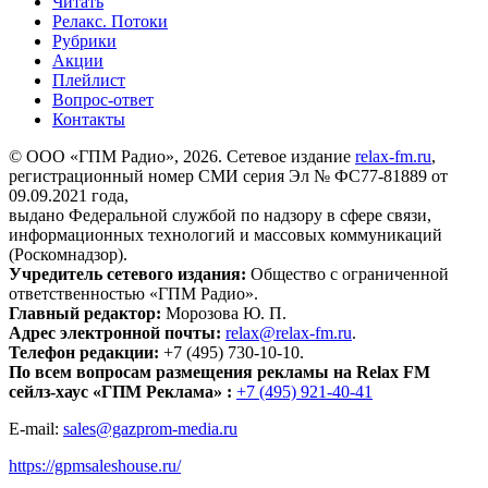
Читать
Релакс. Потоки
Рубрики
Акции
Плейлист
Вопрос-ответ
Контакты
© ООО «ГПМ Радио», 2026. Сетевое издание
relax-fm.ru
,
регистрационный номер СМИ серия Эл № ФС77-81889 от
09.09.2021 года,
выдано Федеральной службой по надзору в сфере связи,
информационных технологий и массовых коммуникаций
(Роскомнадзор).
Учредитель сетевого издания:
Общество с ограниченной
ответственностью «ГПМ Радио».
Главный редактор:
Морозова Ю. П.
Адрес электронной почты:
relax@relax-fm.ru
.
Телефон редакции:
+7 (495) 730-10-10.
По всем вопросам размещения рекламы на Relax FM
сейлз-хаус «ГПМ Реклама» :
+7 (495) 921-40-41
E-mail:
sales@gazprom-media.ru
https://gpmsaleshouse.ru/