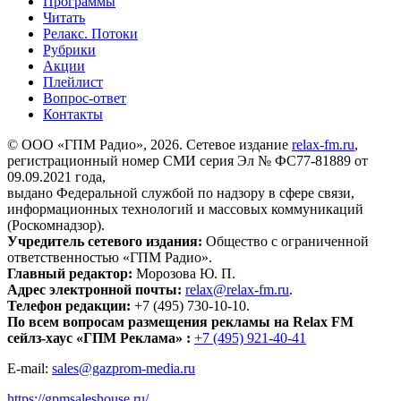
Программы
Читать
Релакс. Потоки
Рубрики
Акции
Плейлист
Вопрос-ответ
Контакты
© ООО «ГПМ Радио», 2026. Сетевое издание
relax-fm.ru
,
регистрационный номер СМИ серия Эл № ФС77-81889 от
09.09.2021 года,
выдано Федеральной службой по надзору в сфере связи,
информационных технологий и массовых коммуникаций
(Роскомнадзор).
Учредитель сетевого издания:
Общество с ограниченной
ответственностью «ГПМ Радио».
Главный редактор:
Морозова Ю. П.
Адрес электронной почты:
relax@relax-fm.ru
.
Телефон редакции:
+7 (495) 730-10-10.
По всем вопросам размещения рекламы на Relax FM
сейлз-хаус «ГПМ Реклама» :
+7 (495) 921-40-41
E-mail:
sales@gazprom-media.ru
https://gpmsaleshouse.ru/