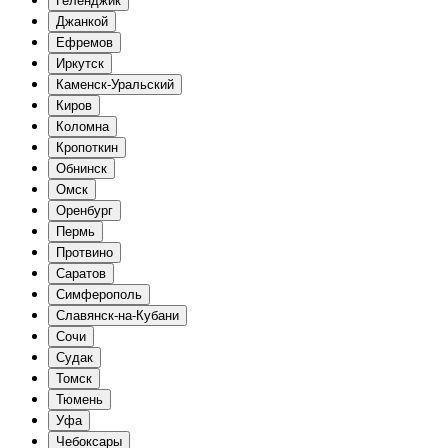
Геленджик
Джанкой
Ефремов
Иркутск
Каменск-Уральский
Киров
Коломна
Кропоткин
Обнинск
Омск
Оренбург
Пермь
Протвино
Саратов
Симферополь
Славянск-на-Кубани
Сочи
Судак
Томск
Тюмень
Уфа
Чебоксары