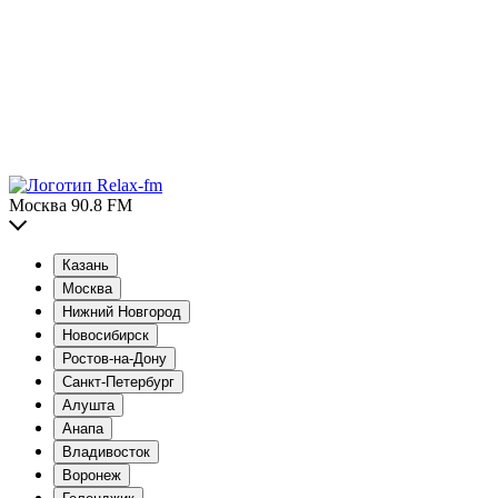
Москва 90.8 FM
Казань
Москва
Нижний Новгород
Новосибирск
Ростов-на-Дону
Санкт-Петербург
Алушта
Анапа
Владивосток
Воронеж