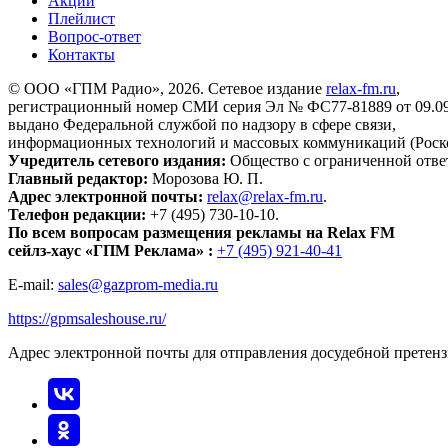
Акции
Плейлист
Вопрос-ответ
Контакты
© ООО «ГПМ Радио», 2026. Сетевое издание
relax-fm.ru
,
регистрационный номер СМИ серия Эл № ФС77-81889 от 09.09.
выдано Федеральной службой по надзору в сфере связи,
информационных технологий и массовых коммуникаций (Роск
Учредитель сетевого издания:
Общество с ограниченной отве
Главный редактор:
Морозова Ю. П.
Адрес электронной почты:
relax@relax-fm.ru
.
Телефон редакции:
+7 (495) 730-10-10.
По всем вопросам размещения рекламы на Relax FM
сейлз-хаус «ГПМ Реклама» :
+7 (495) 921-40-41
E-mail:
sales@gazprom-media.ru
https://gpmsaleshouse.ru/
Адрес электронной почты для отправления досудебной претен