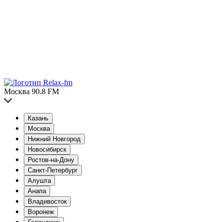
Москва 90.8 FM
Казань
Москва
Нижний Новгород
Новосибирск
Ростов-на-Дону
Санкт-Петербург
Алушта
Анапа
Владивосток
Воронеж