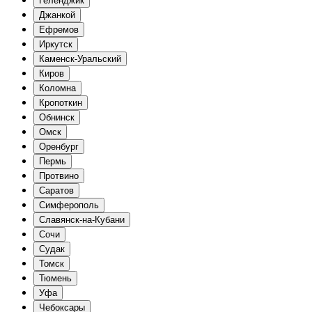
Геленджик
Джанкой
Ефремов
Иркутск
Каменск-Уральский
Киров
Коломна
Кропоткин
Обнинск
Омск
Оренбург
Пермь
Протвино
Саратов
Симферополь
Славянск-на-Кубани
Сочи
Судак
Томск
Тюмень
Уфа
Чебоксары