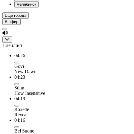
Челябинск
Ещё города
В эфир
Плейлист
04:26
Govi
New Dawn
04:23
Sting
How Insensitive
04:19
Roxette
Reveal
04:16
Bel Suono