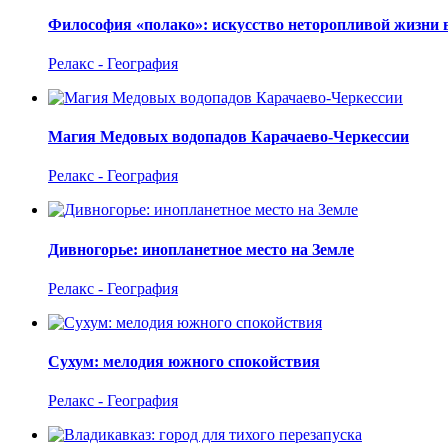
Философия «полако»: искусство неторопливой жизни 
Релакс - География
Магия Медовых водопадов Карачаево-Черкессии
Релакс - География
Дивногорье: инопланетное место на Земле
Релакс - География
Сухум: мелодия южного спокойствия
Релакс - География