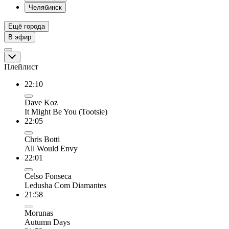
Челябинск
Ещё города
В эфир
Плейлист
22:10
Dave Koz
It Might Be You (Tootsie)
22:05
Chris Botti
All Would Envy
22:01
Celso Fonseca
Ledusha Com Diamantes
21:58
Morunas
Autumn Days