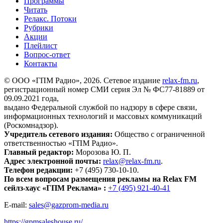
Программы
Читать
Релакс. Потоки
Рубрики
Акции
Плейлист
Вопрос-ответ
Контакты
© ООО «ГПМ Радио», 2026. Сетевое издание
relax-fm.ru
,
регистрационный номер СМИ серия Эл № ФС77-81889 от
09.09.2021 года,
выдано Федеральной службой по надзору в сфере связи,
информационных технологий и массовых коммуникаций
(Роскомнадзор).
Учредитель сетевого издания:
Общество с ограниченной
ответственностью «ГПМ Радио».
Главный редактор:
Морозова Ю. П.
Адрес электронной почты:
relax@relax-fm.ru
.
Телефон редакции:
+7 (495) 730-10-10.
По всем вопросам размещения рекламы на Relax FM
сейлз-хаус «ГПМ Реклама» :
+7 (495) 921-40-41
E-mail:
sales@gazprom-media.ru
https://gpmsaleshouse.ru/