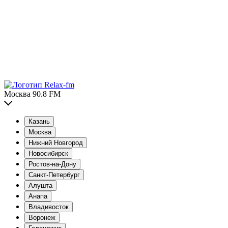
Москва 90.8 FM
Казань
Москва
Нижний Новгород
Новосибирск
Ростов-на-Дону
Санкт-Петербург
Алушта
Анапа
Владивосток
Воронеж