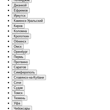
Геленджик
Джанкой
Ефремов
Иркутск
Каменск-Уральский
Киров
Коломна
Кропоткин
Обнинск
Омск
Оренбург
Пермь
Протвино
Саратов
Симферополь
Славянск-на-Кубани
Сочи
Судак
Томск
Тюмень
Уфа
Чебоксары