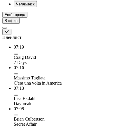
Челябинск
Ещё города
В эфир
Плейлист
07:19
Craig David
7 Days
07:16
Massimo Tagliata
C'era una volta in America
07:13
Lisa Ekdahl
Daybreak
07:08
Brian Culbertson
Secret Affair