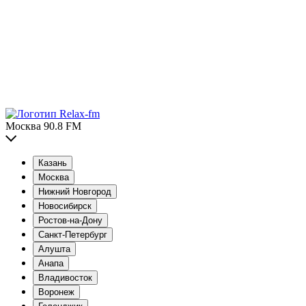
Москва 90.8 FM
Казань
Москва
Нижний Новгород
Новосибирск
Ростов-на-Дону
Санкт-Петербург
Алушта
Анапа
Владивосток
Воронеж