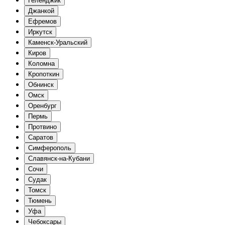
Геленджик
Джанкой
Ефремов
Иркутск
Каменск-Уральский
Киров
Коломна
Кропоткин
Обнинск
Омск
Оренбург
Пермь
Протвино
Саратов
Симферополь
Славянск-на-Кубани
Сочи
Судак
Томск
Тюмень
Уфа
Чебоксары