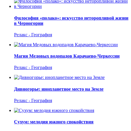
Философия «полако»: искусство неторопливой жизни
в Черногории
Релакс - География
Магия Медовых водопадов Карачаево-Черкессии
Релакс - География
Дивногорье: инопланетное место на Земле
Релакс - География
Сухум: мелодия южного спокойствия