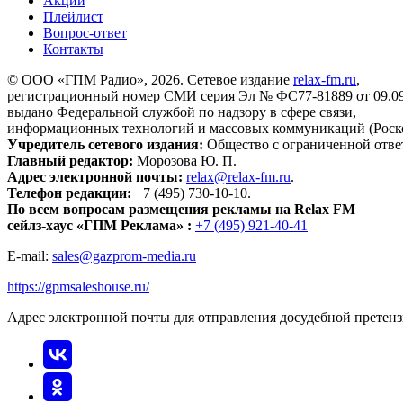
Акции
Плейлист
Вопрос-ответ
Контакты
© ООО «ГПМ Радио», 2026. Сетевое издание
relax-fm.ru
,
регистрационный номер СМИ серия Эл № ФС77-81889 от 09.09.
выдано Федеральной службой по надзору в сфере связи,
информационных технологий и массовых коммуникаций (Роск
Учредитель сетевого издания:
Общество с ограниченной отве
Главный редактор:
Морозова Ю. П.
Адрес электронной почты:
relax@relax-fm.ru
.
Телефон редакции:
+7 (495) 730-10-10.
По всем вопросам размещения рекламы на Relax FM
сейлз-хаус «ГПМ Реклама» :
+7 (495) 921-40-41
E-mail:
sales@gazprom-media.ru
https://gpmsaleshouse.ru/
Адрес электронной почты для отправления досудебной претен