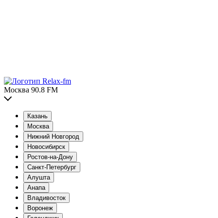
Москва 90.8 FM
Казань
Москва
Нижний Новгород
Новосибирск
Ростов-на-Дону
Санкт-Петербург
Алушта
Анапа
Владивосток
Воронеж