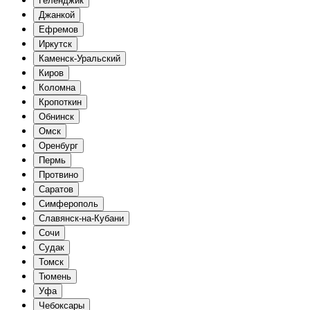
Геленджик
Джанкой
Ефремов
Иркутск
Каменск-Уральский
Киров
Коломна
Кропоткин
Обнинск
Омск
Оренбург
Пермь
Протвино
Саратов
Симферополь
Славянск-на-Кубани
Сочи
Судак
Томск
Тюмень
Уфа
Чебоксары