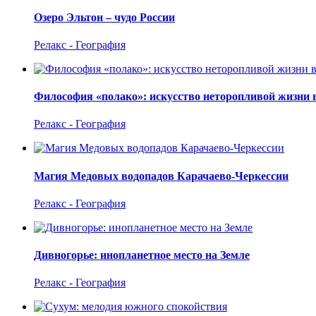
Озеро Эльтон – чудо России
Релакс - География
Философия «полако»: искусство неторопливой жизни 
Релакс - География
Магия Медовых водопадов Карачаево-Черкессии
Релакс - География
Дивногорье: инопланетное место на Земле
Релакс - География