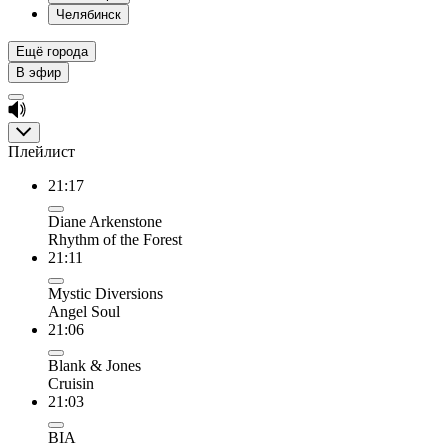
Челябинск
Ещё города
В эфир
Плейлист
21:17
Diane Arkenstone
Rhythm of the Forest
21:11
Mystic Diversions
Angel Soul
21:06
Blank & Jones
Cruisin
21:03
BIA