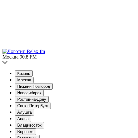
Москва 90.8 FM
Казань
Москва
Нижний Новгород
Новосибирск
Ростов-на-Дону
Санкт-Петербург
Алушта
Анапа
Владивосток
Воронеж