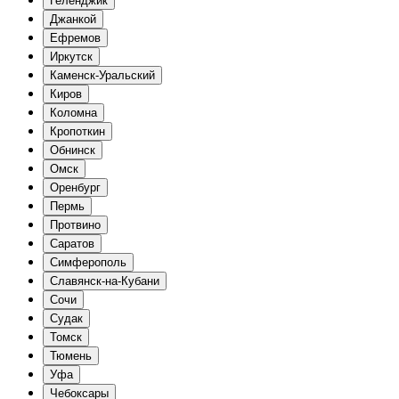
Геленджик
Джанкой
Ефремов
Иркутск
Каменск-Уральский
Киров
Коломна
Кропоткин
Обнинск
Омск
Оренбург
Пермь
Протвино
Саратов
Симферополь
Славянск-на-Кубани
Сочи
Судак
Томск
Тюмень
Уфа
Чебоксары