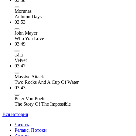
03:58
Morunas
Autumn Days
03:53
John Mayer
Who You Love
03:49
a-ha
Velvet
03:47
Massive Attack
Two Rocks And A Cup Of Water
03:43
Peter Von Poehl
The Story Of The Impossible
Вся история
Читать
Релакс. Потоки
Акции