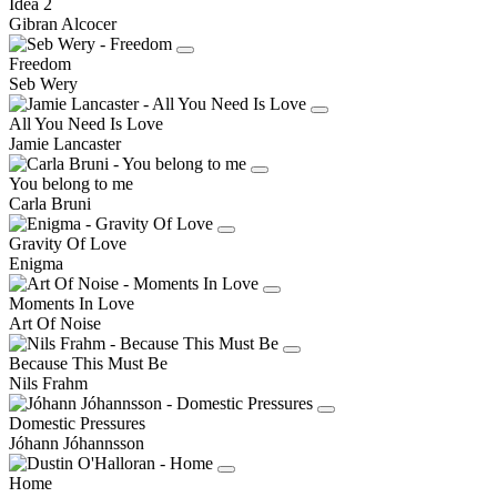
Idea 2
Gibran Alcocer
Freedom
Seb Wery
All You Need Is Love
Jamie Lancaster
You belong to me
Carla Bruni
Gravity Of Love
Enigma
Moments In Love
Art Of Noise
Because This Must Be
Nils Frahm
Domestic Pressures
Jóhann Jóhannsson
Home