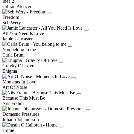
Idea 2
Gibran Alcocer
Freedom
Seb Wery
All You Need Is Love
Jamie Lancaster
You belong to me
Carla Bruni
Gravity Of Love
Enigma
Moments In Love
Art Of Noise
Because This Must Be
Nils Frahm
Domestic Pressures
Jóhann Jóhannsson
Home