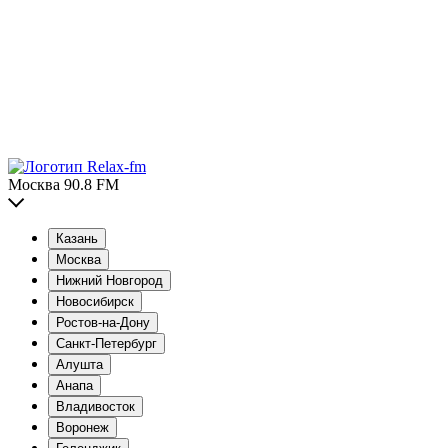
Москва 90.8 FM
Казань
Москва
Нижний Новгород
Новосибирск
Ростов-на-Дону
Санкт-Петербург
Алушта
Анапа
Владивосток
Воронеж