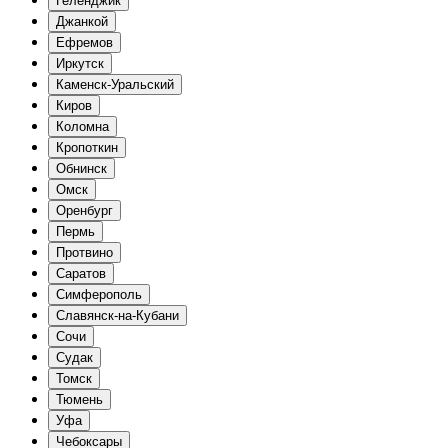
Геленджик
Джанкой
Ефремов
Иркутск
Каменск-Уральский
Киров
Коломна
Кропоткин
Обнинск
Омск
Оренбург
Пермь
Протвино
Саратов
Симферополь
Славянск-на-Кубани
Сочи
Судак
Томск
Тюмень
Уфа
Чебоксары