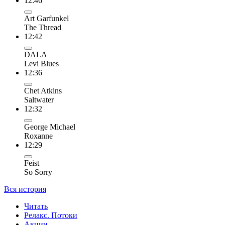
12:46
Art Garfunkel
The Thread
12:42
DALA
Levi Blues
12:36
Chet Atkins
Saltwater
12:32
George Michael
Roxanne
12:29
Feist
So Sorry
Вся история
Читать
Релакс. Потоки
Акции