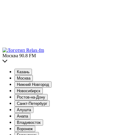
Москва 90.8 FM
Казань
Москва
Нижний Новгород
Новосибирск
Ростов-на-Дону
Санкт-Петербург
Алушта
Анапа
Владивосток
Воронеж