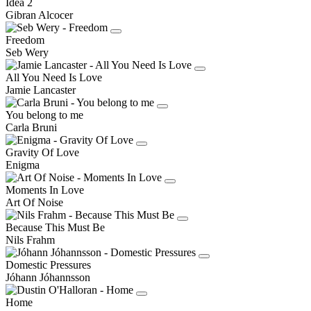
Idea 2
Gibran Alcocer
Freedom
Seb Wery
All You Need Is Love
Jamie Lancaster
You belong to me
Carla Bruni
Gravity Of Love
Enigma
Moments In Love
Art Of Noise
Because This Must Be
Nils Frahm
Domestic Pressures
Jóhann Jóhannsson
Home