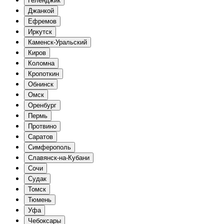
Геленджик
Джанкой
Ефремов
Иркутск
Каменск-Уральский
Киров
Коломна
Кропоткин
Обнинск
Омск
Оренбург
Пермь
Протвино
Саратов
Симферополь
Славянск-на-Кубани
Сочи
Судак
Томск
Тюмень
Уфа
Чебоксары