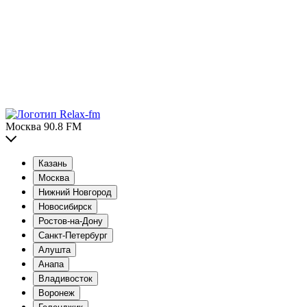
Москва 90.8 FM
Казань
Москва
Нижний Новгород
Новосибирск
Ростов-на-Дону
Санкт-Петербург
Алушта
Анапа
Владивосток
Воронеж