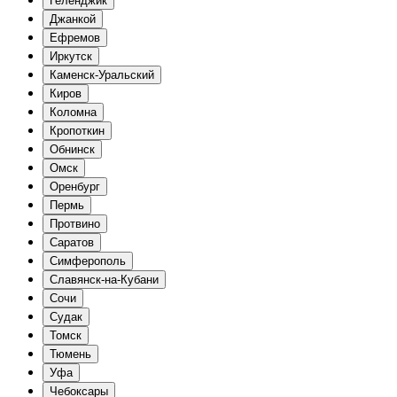
Геленджик
Джанкой
Ефремов
Иркутск
Каменск-Уральский
Киров
Коломна
Кропоткин
Обнинск
Омск
Оренбург
Пермь
Протвино
Саратов
Симферополь
Славянск-на-Кубани
Сочи
Судак
Томск
Тюмень
Уфа
Чебоксары