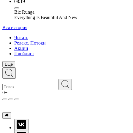
08:19
Bic Runga
Everything Is Beautiful And New
Вся история
Читать
Релакс. Потоки
Акции
Плейлист
Еще
0+