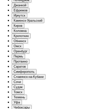
Геленджик
Джанкой
Ефремов
Иркутск
Каменск-Уральский
Киров
Коломна
Кропоткин
Обнинск
Омск
Оренбург
Пермь
Протвино
Саратов
Симферополь
Славянск-на-Кубани
Сочи
Судак
Томск
Тюмень
Уфа
Чебоксары