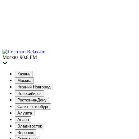
Москва 90.8 FM
Казань
Москва
Нижний Новгород
Новосибирск
Ростов-на-Дону
Санкт-Петербург
Алушта
Анапа
Владивосток
Воронеж