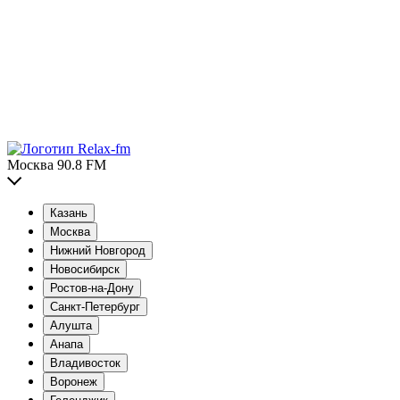
Москва 90.8 FM
Казань
Москва
Нижний Новгород
Новосибирск
Ростов-на-Дону
Санкт-Петербург
Алушта
Анапа
Владивосток
Воронеж