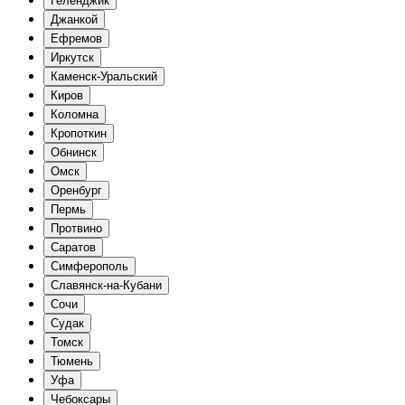
Геленджик
Джанкой
Ефремов
Иркутск
Каменск-Уральский
Киров
Коломна
Кропоткин
Обнинск
Омск
Оренбург
Пермь
Протвино
Саратов
Симферополь
Славянск-на-Кубани
Сочи
Судак
Томск
Тюмень
Уфа
Чебоксары