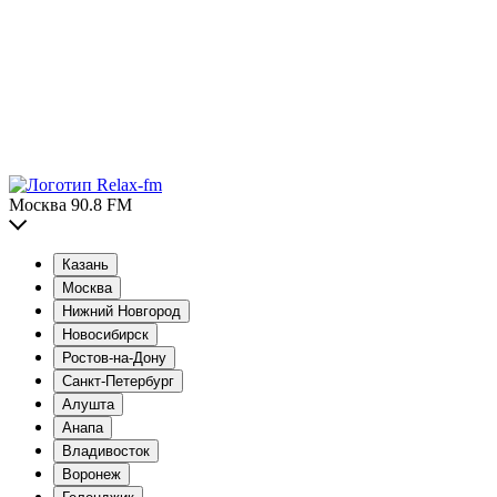
Москва 90.8 FM
Казань
Москва
Нижний Новгород
Новосибирск
Ростов-на-Дону
Санкт-Петербург
Алушта
Анапа
Владивосток
Воронеж