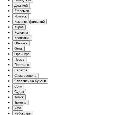
Геленджик
Джанкой
Ефремов
Иркутск
Каменск-Уральский
Киров
Коломна
Кропоткин
Обнинск
Омск
Оренбург
Пермь
Протвино
Саратов
Симферополь
Славянск-на-Кубани
Сочи
Судак
Томск
Тюмень
Уфа
Чебоксары