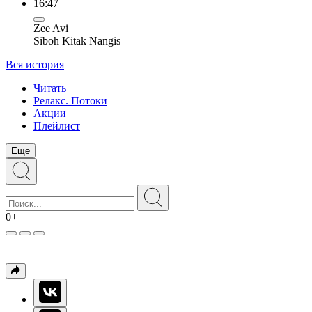
16:47
Zee Avi
Siboh Kitak Nangis
Вся история
Читать
Релакс. Потоки
Акции
Плейлист
Еще
0+