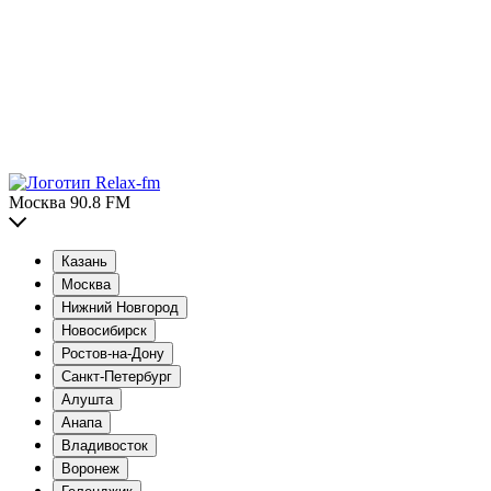
Москва 90.8 FM
Казань
Москва
Нижний Новгород
Новосибирск
Ростов-на-Дону
Санкт-Петербург
Алушта
Анапа
Владивосток
Воронеж