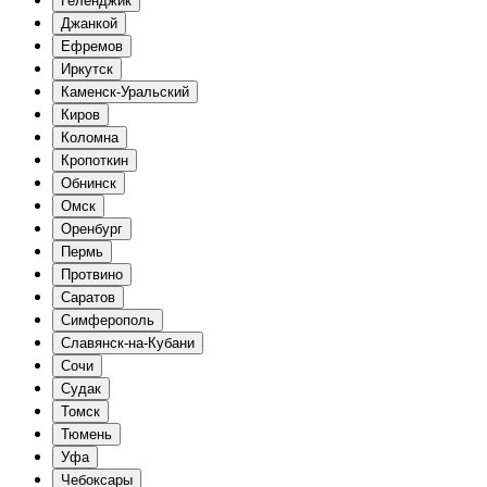
Геленджик
Джанкой
Ефремов
Иркутск
Каменск-Уральский
Киров
Коломна
Кропоткин
Обнинск
Омск
Оренбург
Пермь
Протвино
Саратов
Симферополь
Славянск-на-Кубани
Сочи
Судак
Томск
Тюмень
Уфа
Чебоксары