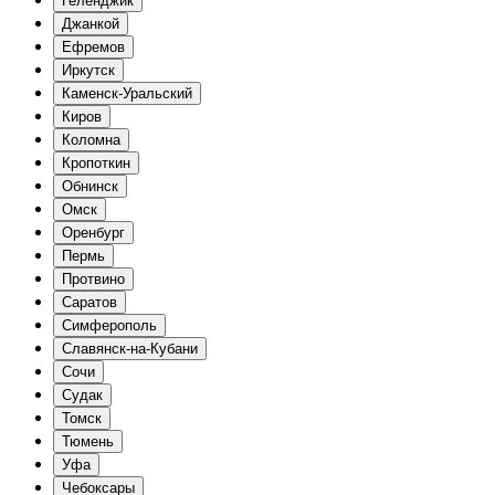
Геленджик
Джанкой
Ефремов
Иркутск
Каменск-Уральский
Киров
Коломна
Кропоткин
Обнинск
Омск
Оренбург
Пермь
Протвино
Саратов
Симферополь
Славянск-на-Кубани
Сочи
Судак
Томск
Тюмень
Уфа
Чебоксары