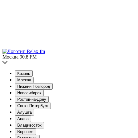
Москва 90.8 FM
Казань
Москва
Нижний Новгород
Новосибирск
Ростов-на-Дону
Санкт-Петербург
Алушта
Анапа
Владивосток
Воронеж