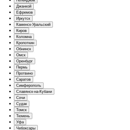
Геленджик
Джанкой
Ефремов
Иркутск
Каменск-Уральский
Киров
Коломна
Кропоткин
Обнинск
Омск
Оренбург
Пермь
Протвино
Саратов
Симферополь
Славянск-на-Кубани
Сочи
Судак
Томск
Тюмень
Уфа
Чебоксары