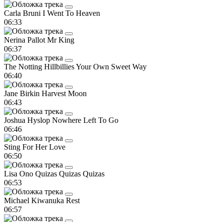
Carla Bruni
I Went To Heaven
06:33
Nerina Pallot
Mr King
06:37
The Notting Hillbillies
Your Own Sweet Way
06:40
Jane Birkin
Harvest Moon
06:43
Joshua Hyslop
Nowhere Left To Go
06:46
Sting
For Her Love
06:50
Lisa Ono
Quizas Quizas Quizas
06:53
Michael Kiwanuka
Rest
06:57