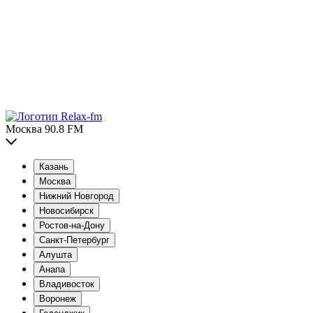
Москва 90.8 FM
Казань
Москва
Нижний Новгород
Новосибирск
Ростов-на-Дону
Санкт-Петербург
Алушта
Анапа
Владивосток
Воронеж