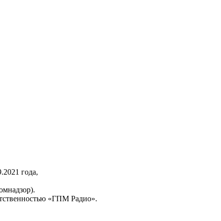
2021 года,
омнадзор).
тственностью «ГПМ Радио».