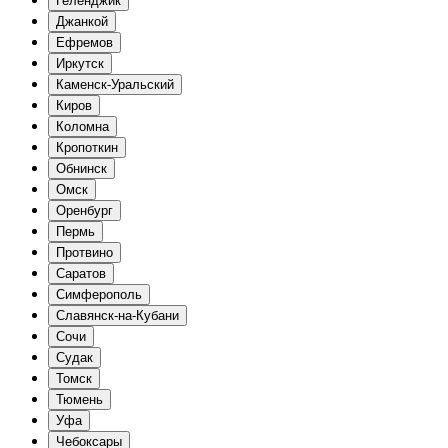
Геленджик
Джанкой
Ефремов
Иркутск
Каменск-Уральский
Киров
Коломна
Кропоткин
Обнинск
Омск
Оренбург
Пермь
Протвино
Саратов
Симферополь
Славянск-на-Кубани
Сочи
Судак
Томск
Тюмень
Уфа
Чебоксары