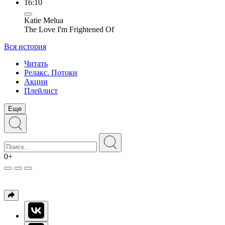
16:10
Katie Melua
The Love I'm Frightened Of
Вся история
Читать
Релакс. Потоки
Акции
Плейлист
Еще
0+