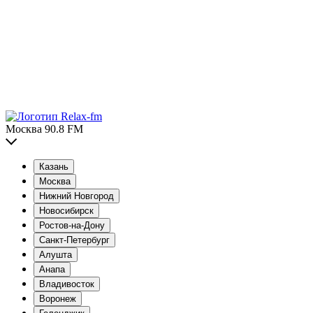
Москва 90.8 FM
Казань
Москва
Нижний Новгород
Новосибирск
Ростов-на-Дону
Санкт-Петербург
Алушта
Анапа
Владивосток
Воронеж