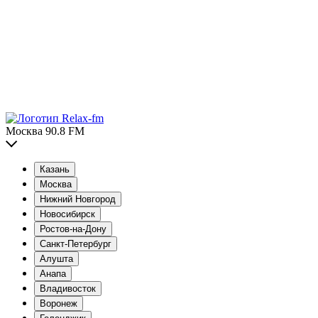
Москва 90.8 FM
Казань
Москва
Нижний Новгород
Новосибирск
Ростов-на-Дону
Санкт-Петербург
Алушта
Анапа
Владивосток
Воронеж