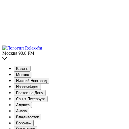
Москва 90.8 FM
Казань
Москва
Нижний Новгород
Новосибирск
Ростов-на-Дону
Санкт-Петербург
Алушта
Анапа
Владивосток
Воронеж