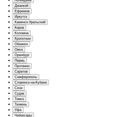
Геленджик
Джанкой
Ефремов
Иркутск
Каменск-Уральский
Киров
Коломна
Кропоткин
Обнинск
Омск
Оренбург
Пермь
Протвино
Саратов
Симферополь
Славянск-на-Кубани
Сочи
Судак
Томск
Тюмень
Уфа
Чебоксары