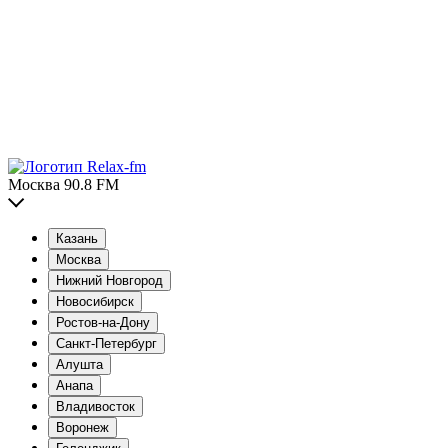
Москва 90.8 FM
Казань
Москва
Нижний Новгород
Новосибирск
Ростов-на-Дону
Санкт-Петербург
Алушта
Анапа
Владивосток
Воронеж