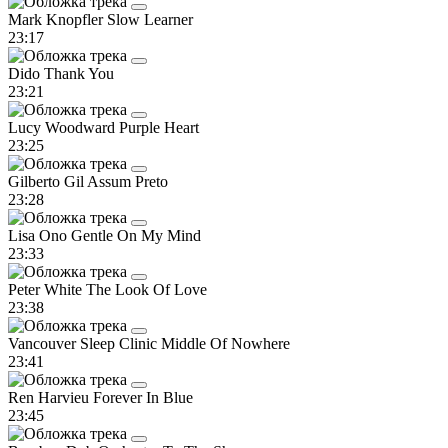
Mark Knopfler
Slow Learner
23:17
Dido
Thank You
23:21
Lucy Woodward
Purple Heart
23:25
Gilberto Gil
Assum Preto
23:28
Lisa Ono
Gentle On My Mind
23:33
Peter White
The Look Of Love
23:38
Vancouver Sleep Clinic
Middle Of Nowhere
23:41
Ren Harvieu
Forever In Blue
23:45