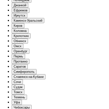
Геленджик
Джанкой
Ефремов
Иркутск
Каменск-Уральский
Киров
Коломна
Кропоткин
Обнинск
Омск
Оренбург
Пермь
Протвино
Саратов
Симферополь
Славянск-на-Кубани
Сочи
Судак
Томск
Тюмень
Уфа
Чебоксары