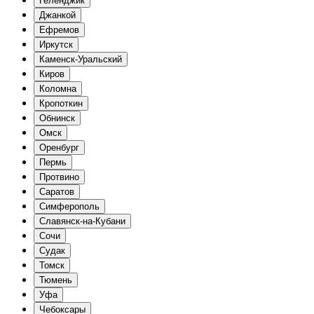
Геленджик
Джанкой
Ефремов
Иркутск
Каменск-Уральский
Киров
Коломна
Кропоткин
Обнинск
Омск
Оренбург
Пермь
Протвино
Саратов
Симферополь
Славянск-на-Кубани
Сочи
Судак
Томск
Тюмень
Уфа
Чебоксары