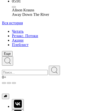
05:01
Alison Krauss
Away Down The River
Вся история
Читать
Релакс. Потоки
Акции
Плейлист
Еще
0+