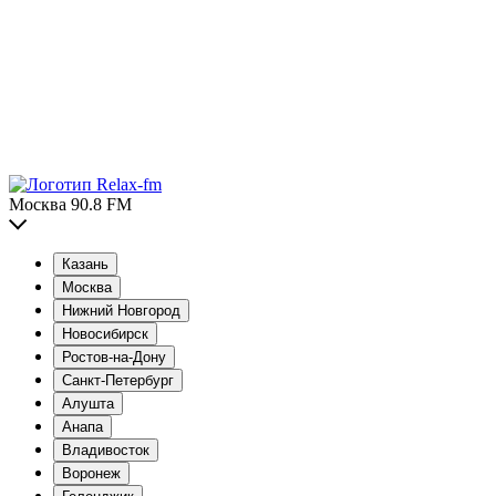
Москва 90.8 FM
Казань
Москва
Нижний Новгород
Новосибирск
Ростов-на-Дону
Санкт-Петербург
Алушта
Анапа
Владивосток
Воронеж