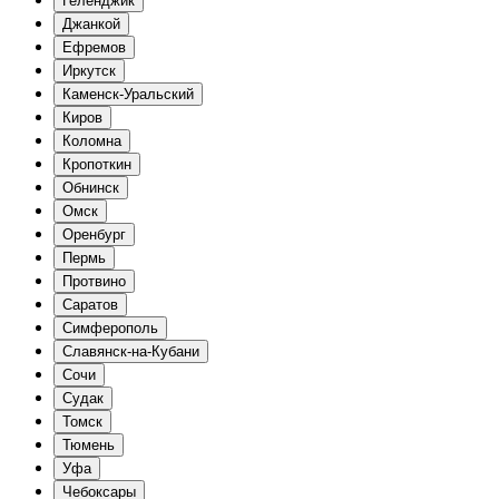
Геленджик
Джанкой
Ефремов
Иркутск
Каменск-Уральский
Киров
Коломна
Кропоткин
Обнинск
Омск
Оренбург
Пермь
Протвино
Саратов
Симферополь
Славянск-на-Кубани
Сочи
Судак
Томск
Тюмень
Уфа
Чебоксары