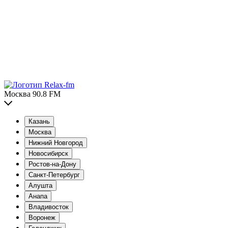
Москва 90.8 FM
Казань
Москва
Нижний Новгород
Новосибирск
Ростов-на-Дону
Санкт-Петербург
Алушта
Анапа
Владивосток
Воронеж