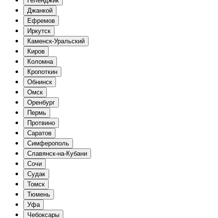
Геленджик
Джанкой
Ефремов
Иркутск
Каменск-Уральский
Киров
Коломна
Кропоткин
Обнинск
Омск
Оренбург
Пермь
Протвино
Саратов
Симферополь
Славянск-на-Кубани
Сочи
Судак
Томск
Тюмень
Уфа
Чебоксары