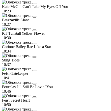
Kate McGill
Can't Take My Eyes Off You
10:23
Brazzaville
3Jane
10:27
KT Tunstall
Yellow Flower
10:30
Corinne Bailey Rae
Like a Star
10:34
Sting
Tides
10:37
Feist
Gatekeeper
10:41
Fourplay
I’ll Still Be Lovin’ You
10:46
Feist
Secret Heart
10:50