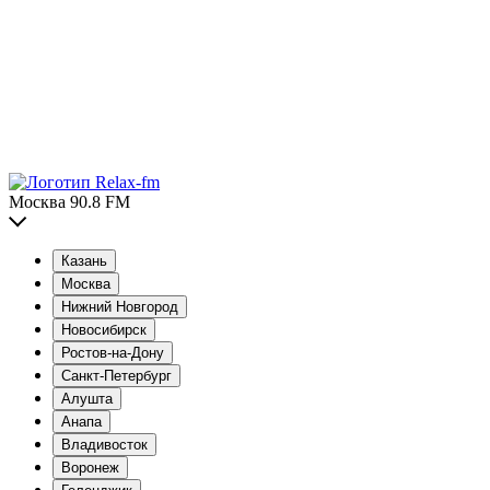
Москва 90.8 FM
Казань
Москва
Нижний Новгород
Новосибирск
Ростов-на-Дону
Санкт-Петербург
Алушта
Анапа
Владивосток
Воронеж