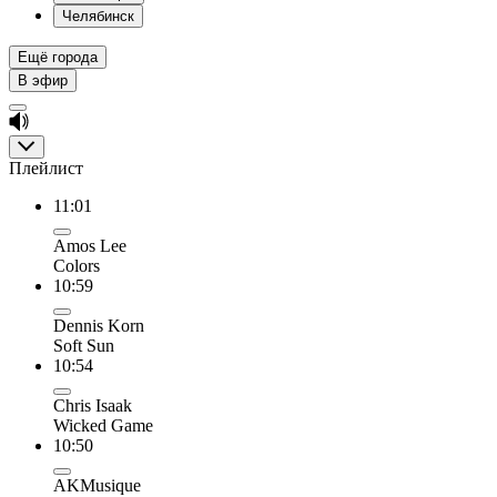
Челябинск
Ещё города
В эфир
Плейлист
11:01
Amos Lee
Colors
10:59
Dennis Korn
Soft Sun
10:54
Chris Isaak
Wicked Game
10:50
AKMusique