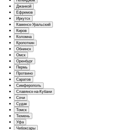
Геленджик
Джанкой
Ефремов
Иркутск
Каменск-Уральский
Киров
Коломна
Кропоткин
Обнинск
Омск
Оренбург
Пермь
Протвино
Саратов
Симферополь
Славянск-на-Кубани
Сочи
Судак
Томск
Тюмень
Уфа
Чебоксары