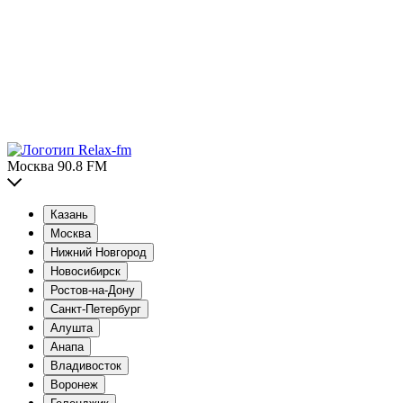
Москва 90.8 FM
Казань
Москва
Нижний Новгород
Новосибирск
Ростов-на-Дону
Санкт-Петербург
Алушта
Анапа
Владивосток
Воронеж