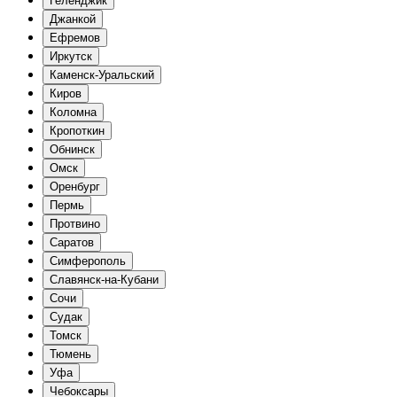
Геленджик
Джанкой
Ефремов
Иркутск
Каменск-Уральский
Киров
Коломна
Кропоткин
Обнинск
Омск
Оренбург
Пермь
Протвино
Саратов
Симферополь
Славянск-на-Кубани
Сочи
Судак
Томск
Тюмень
Уфа
Чебоксары