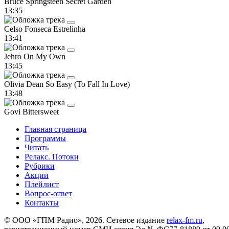
Bruce Springsteen
Secret Garden
13:35
Celso Fonseca
Estrelinha
13:41
Jehro
On My Own
13:45
Olivia Dean
So Easy (To Fall In Love)
13:48
Govi
Bittersweet
Главная страница
Программы
Читать
Релакс. Потоки
Рубрики
Акции
Плейлист
Вопрос-ответ
Контакты
© ООО «ГПМ Радио», 2026. Сетевое издание
relax-fm.ru
,