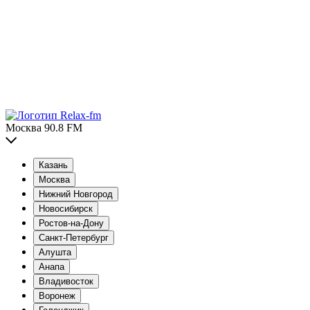
Москва 90.8 FM
Казань
Москва
Нижний Новгород
Новосибирск
Ростов-на-Дону
Санкт-Петербург
Алушта
Анапа
Владивосток
Воронеж