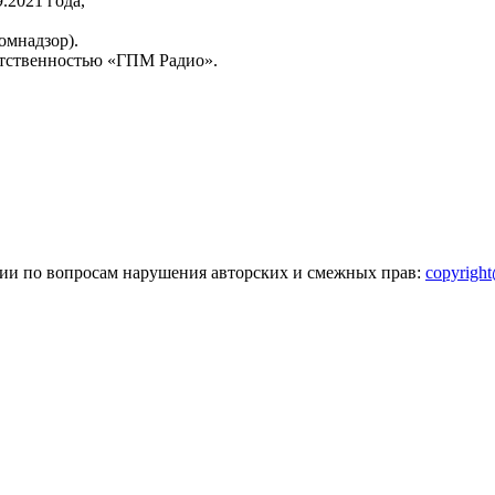
2021 года,
омнадзор).
тственностью «ГПМ Радио».
зии по вопросам нарушения авторских и смежных прав:
copyrigh