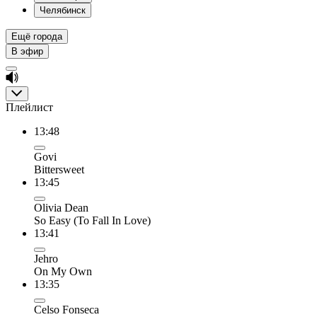
Челябинск
Ещё города
В эфир
Плейлист
13:48
Govi
Bittersweet
13:45
Olivia Dean
So Easy (To Fall In Love)
13:41
Jehro
On My Own
13:35
Celso Fonseca