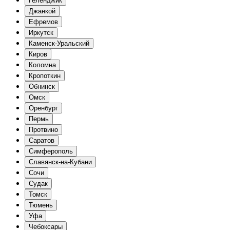
Геленджик
Джанкой
Ефремов
Иркутск
Каменск-Уральский
Киров
Коломна
Кропоткин
Обнинск
Омск
Оренбург
Пермь
Протвино
Саратов
Симферополь
Славянск-на-Кубани
Сочи
Судак
Томск
Тюмень
Уфа
Чебоксары