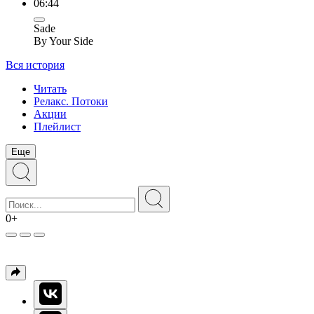
06:44
Sade
By Your Side
Вся история
Читать
Релакс. Потоки
Акции
Плейлист
Еще
0+