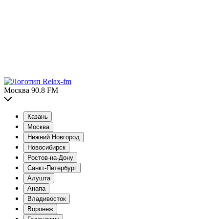
Москва 90.8 FM
Казань
Москва
Нижний Новгород
Новосибирск
Ростов-на-Дону
Санкт-Петербург
Алушта
Анапа
Владивосток
Воронеж