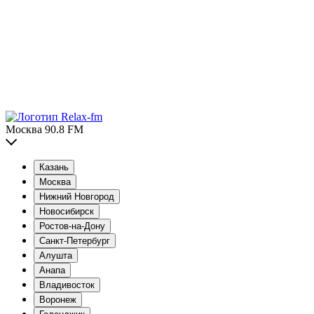
Москва 90.8 FM
Казань
Москва
Нижний Новгород
Новосибирск
Ростов-на-Дону
Санкт-Петербург
Алушта
Анапа
Владивосток
Воронеж