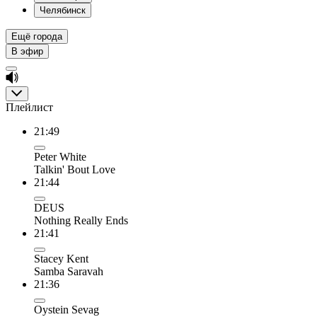
Челябинск
Ещё города
В эфир
Плейлист
21:49
Peter White
Talkin' Bout Love
21:44
DEUS
Nothing Really Ends
21:41
Stacey Kent
Samba Saravah
21:36
Oystein Sevag