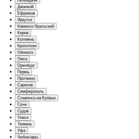
Геленджик
Джанкой
Ефремов
Иркутск
Каменск-Уральский
Киров
Коломна
Кропоткин
Обнинск
Омск
Оренбург
Пермь
Протвино
Саратов
Симферополь
Славянск-на-Кубани
Сочи
Судак
Томск
Тюмень
Уфа
Чебоксары