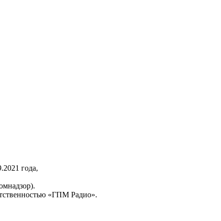
2021 года,
омнадзор).
тственностью «ГПМ Радио».