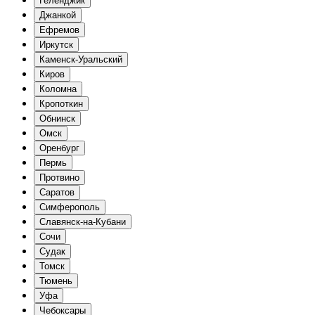
Геленджик
Джанкой
Ефремов
Иркутск
Каменск-Уральский
Киров
Коломна
Кропоткин
Обнинск
Омск
Оренбург
Пермь
Протвино
Саратов
Симферополь
Славянск-на-Кубани
Сочи
Судак
Томск
Тюмень
Уфа
Чебоксары