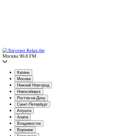
Москва 90.8 FM
Казань
Москва
Нижний Новгород
Новосибирск
Ростов-на-Дону
Санкт-Петербург
Алушта
Анапа
Владивосток
Воронеж