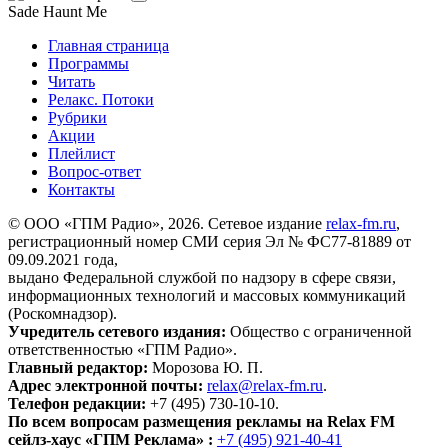
Sade
Haunt Me
Главная страница
Программы
Читать
Релакс. Потоки
Рубрики
Акции
Плейлист
Вопрос-ответ
Контакты
© ООО «ГПМ Радио», 2026. Сетевое издание
relax-fm.ru
,
регистрационный номер СМИ серия Эл № ФС77-81889 от
09.09.2021 года,
выдано Федеральной службой по надзору в сфере связи,
информационных технологий и массовых коммуникаций
(Роскомнадзор).
Учредитель сетевого издания:
Общество с ограниченной
ответственностью «ГПМ Радио».
Главный редактор:
Морозова Ю. П.
Адрес электронной почты:
relax@relax-fm.ru
.
Телефон редакции:
+7 (495) 730-10-10.
По всем вопросам размещения рекламы на Relax FM
сейлз-хаус «ГПМ Реклама» :
+7 (495) 921-40-41