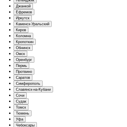
Геленджик
Джанкой
Ефремов
Иркутск
Каменск-Уральский
Киров
Коломна
Кропоткин
Обнинск
Омск
Оренбург
Пермь
Протвино
Саратов
Симферополь
Славянск-на-Кубани
Сочи
Судак
Томск
Тюмень
Уфа
Чебоксары