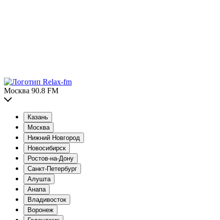
Москва 90.8 FM
Казань
Москва
Нижний Новгород
Новосибирск
Ростов-на-Дону
Санкт-Петербург
Алушта
Анапа
Владивосток
Воронеж