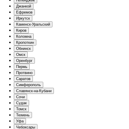
Геленджик
Джанкой
Ефремов
Иркутск
Каменск-Уральский
Киров
Коломна
Кропоткин
Обнинск
Омск
Оренбург
Пермь
Протвино
Саратов
Симферополь
Славянск-на-Кубани
Сочи
Судак
Томск
Тюмень
Уфа
Чебоксары