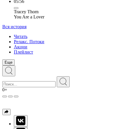
05:56
Tracey Thorn
You Are a Lover
Вся история
Читать
Релакс. Потоки
Акции
Плейлист
Еще
0+