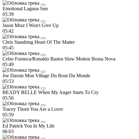
Emotional
Laguna Sun
05:39
Jason Mraz
I Won't Give Up
05:42
Chris Standring
Heart Of The Matter
05:45
Celso Fonseca/Ronaldo Bastos
Slow Motion Bossa Nova
05:49
Joe Dassin
Mon Village Du Bout Du Monde
05:53
BEADY BELLE
When My Anger Starts To Cry
05:56
Tracey Thorn
You Are a Lover
05:59
Ed Patrick
You In My Life
06:03