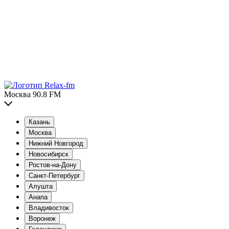
Москва 90.8 FM
Казань
Москва
Нижний Новгород
Новосибирск
Ростов-на-Дону
Санкт-Петербург
Алушта
Анапа
Владивосток
Воронеж