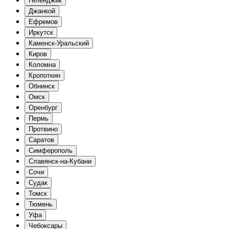
Геленджик
Джанкой
Ефремов
Иркутск
Каменск-Уральский
Киров
Коломна
Кропоткин
Обнинск
Омск
Оренбург
Пермь
Протвино
Саратов
Симферополь
Славянск-на-Кубани
Сочи
Судак
Томск
Тюмень
Уфа
Чебоксары