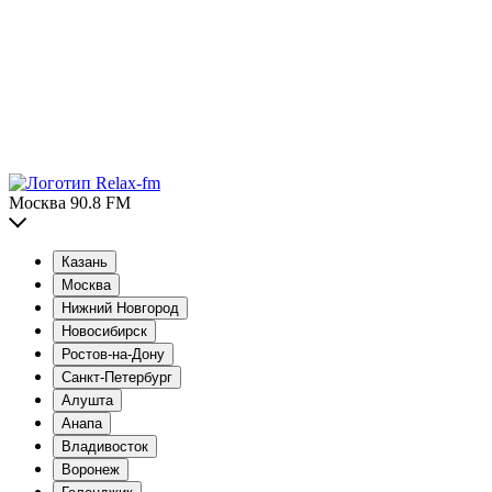
Москва 90.8 FM
Казань
Москва
Нижний Новгород
Новосибирск
Ростов-на-Дону
Санкт-Петербург
Алушта
Анапа
Владивосток
Воронеж