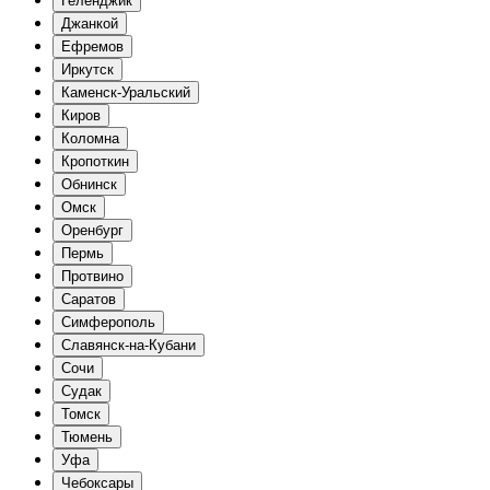
Геленджик
Джанкой
Ефремов
Иркутск
Каменск-Уральский
Киров
Коломна
Кропоткин
Обнинск
Омск
Оренбург
Пермь
Протвино
Саратов
Симферополь
Славянск-на-Кубани
Сочи
Судак
Томск
Тюмень
Уфа
Чебоксары