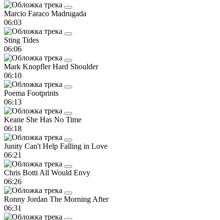
Marcio Faraco
Madrugada
06:03
Sting
Tides
06:06
Mark Knopfler
Hard Shoulder
06:10
Poema
Footprints
06:13
Keane
She Has No Time
06:18
Junity
Can't Help Falling in Love
06:21
Chris Botti
All Would Envy
06:26
Ronny Jordan
The Morning After
06:31