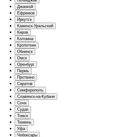
Геленджик
Джанкой
Ефремов
Иркутск
Каменск-Уральский
Киров
Коломна
Кропоткин
Обнинск
Омск
Оренбург
Пермь
Протвино
Саратов
Симферополь
Славянск-на-Кубани
Сочи
Судак
Томск
Тюмень
Уфа
Чебоксары