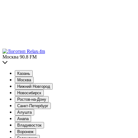
Москва 90.8 FM
Казань
Москва
Нижний Новгород
Новосибирск
Ростов-на-Дону
Санкт-Петербург
Алушта
Анапа
Владивосток
Воронеж