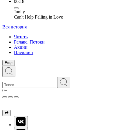
06:18
Junity
Can't Help Falling in Love
Вся история
Читать
Релакс. Потоки
Акции
Плейлист
Еще
0+