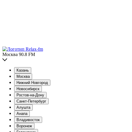
Москва 90.8 FM
Казань
Москва
Нижний Новгород
Новосибирск
Ростов-на-Дону
Санкт-Петербург
Алушта
Анапа
Владивосток
Воронеж