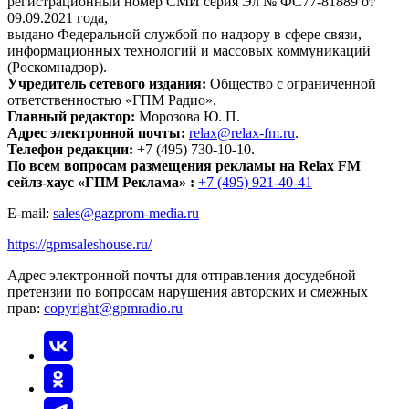
регистрационный номер СМИ серия Эл № ФС77-81889 от
09.09.2021 года,
выдано Федеральной службой по надзору в сфере связи,
информационных технологий и массовых коммуникаций
(Роскомнадзор).
Учредитель сетевого издания:
Общество с ограниченной
ответственностью «ГПМ Радио».
Главный редактор:
Морозова Ю. П.
Адрес электронной почты:
relax@relax-fm.ru
.
Телефон редакции:
+7 (495) 730-10-10.
По всем вопросам размещения рекламы на Relax FM
сейлз-хаус «ГПМ Реклама» :
+7 (495) 921-40-41
E-mail:
sales@gazprom-media.ru
https://gpmsaleshouse.ru/
Адрес электронной почты для отправления досудебной
претензии по вопросам нарушения авторских и смежных
прав:
copyright@gpmradio.ru