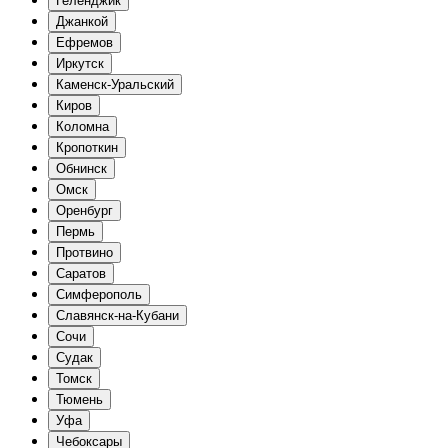
Геленджик
Джанкой
Ефремов
Иркутск
Каменск-Уральский
Киров
Коломна
Кропоткин
Обнинск
Омск
Оренбург
Пермь
Протвино
Саратов
Симферополь
Славянск-на-Кубани
Сочи
Судак
Томск
Тюмень
Уфа
Чебоксары