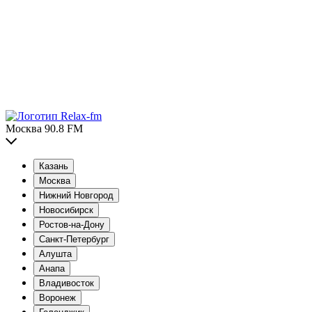
Москва 90.8 FM
Казань
Москва
Нижний Новгород
Новосибирск
Ростов-на-Дону
Санкт-Петербург
Алушта
Анапа
Владивосток
Воронеж