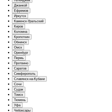
Геленджик
Джанкой
Ефремов
Иркутск
Каменск-Уральский
Киров
Коломна
Кропоткин
Обнинск
Омск
Оренбург
Пермь
Протвино
Саратов
Симферополь
Славянск-на-Кубани
Сочи
Судак
Томск
Тюмень
Уфа
Чебоксары