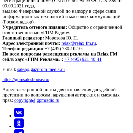
регистрационный номер СМИ серия Эл № ФС77-81889 от
09.09.2021 года,
выдано Федеральной службой по надзору в сфере связи,
информационных технологий и массовых коммуникаций
(Роскомнадзор).
Учредитель сетевого издания:
Общество с ограниченной
ответственностью «ГПМ Радио».
Главный редактор:
Морозова Ю. П.
Адрес электронной почты:
relax@relax-fm.ru
.
Телефон редакции:
+7 (495) 730-10-10.
По всем вопросам размещения рекламы на Relax FM
сейлз-хаус «ГПМ Реклама» :
+7 (495) 921-40-41
E-mail:
sales@gazprom-media.ru
https://gpmsaleshouse.ru/
Адрес электронной почты для отправления досудебной
претензии по вопросам нарушения авторских и смежных
прав:
copyright@gpmradio.ru