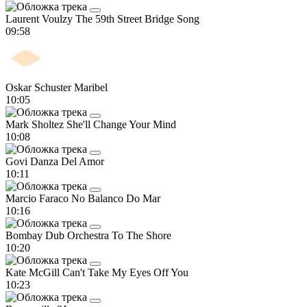
Laurent Voulzy
The 59th Street Bridge Song
09:58
Oskar Schuster
Maribel
10:05
Mark Sholtez
She'll Change Your Mind
10:08
Govi
Danza Del Amor
10:11
Marcio Faraco
No Balanco Do Mar
10:16
Bombay Dub Orchestra
To The Shore
10:20
Kate McGill
Can't Take My Eyes Off You
10:23