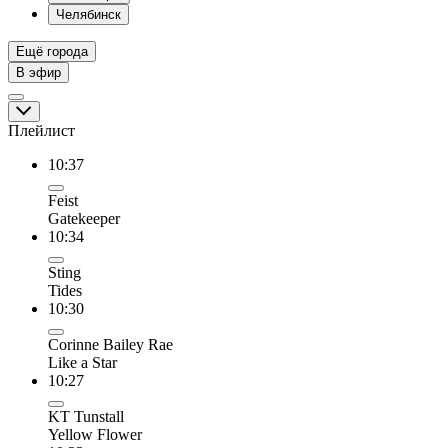
Челябинск
Ещё города
В эфир
Плейлист
10:37
Feist
Gatekeeper
10:34
Sting
Tides
10:30
Corinne Bailey Rae
Like a Star
10:27
KT Tunstall
Yellow Flower