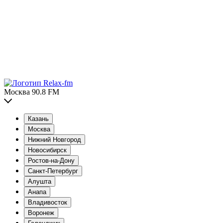
Москва 90.8 FM
Казань
Москва
Нижний Новгород
Новосибирск
Ростов-на-Дону
Санкт-Петербург
Алушта
Анапа
Владивосток
Воронеж