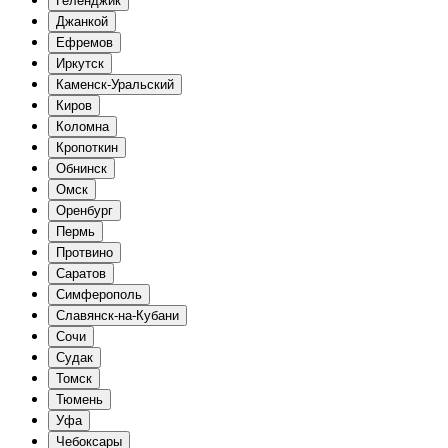
Геленджик
Джанкой
Ефремов
Иркутск
Каменск-Уральский
Киров
Коломна
Кропоткин
Обнинск
Омск
Оренбург
Пермь
Протвино
Саратов
Симферополь
Славянск-на-Кубани
Сочи
Судак
Томск
Тюмень
Уфа
Чебоксары